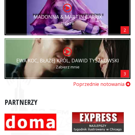
MADONNA & MARTIN GARRIX
Bizarre
2
EWA KOC, BŁAŻEJ KRÓL, DAWID TYSZKOWSKI
Zabierz mnie
3
Poprzednie notowania
PARTNERZY