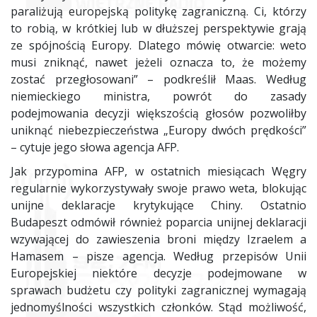
paraliżują europejską politykę zagraniczną. Ci, którzy
to robią, w krótkiej lub w dłuższej perspektywie grają
ze spójnością Europy. Dlatego mówię otwarcie: weto
musi zniknąć, nawet jeżeli oznacza to, że możemy
zostać przegłosowani” – podkreślił Maas. Według
niemieckiego ministra, powrót do zasady
podejmowania decyzji większością głosów pozwoliłby
uniknąć niebezpieczeństwa „Europy dwóch prędkości”
– cytuje jego słowa agencja AFP.
Jak przypomina AFP, w ostatnich miesiącach Węgry
regularnie wykorzystywały swoje prawo weta, blokując
unijne deklaracje krytykujące Chiny. Ostatnio
Budapeszt odmówił również poparcia unijnej deklaracji
wzywającej do zawieszenia broni między Izraelem a
Hamasem – pisze agencja. Według przepisów Unii
Europejskiej niektóre decyzje podejmowane w
sprawach budżetu czy polityki zagranicznej wymagają
jednomyślności wszystkich członków. Stąd możliwość,