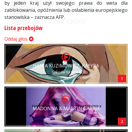
by jeden kraj użył swojego prawa do weta dla
zablokowania, opóźnienia lub osłabienia europejskiego
stanowiska – zaznacza AFP.
Lista przebojów
Oddaj głos
HANIA KUZIMOWICZ, KAEYRA
Szkoda na to łez
1
MADONNA & MARTIN GARRIX
Bizarre
2