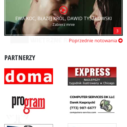
EWA KOC, BŁAŻEJ KRÓL, DAWID TYSZKOWSKI
Zabierz mnie
3
Poprzednie notowania
PARTNERZY