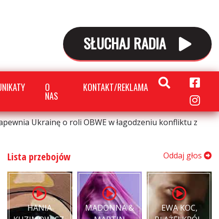
SŁUCHAJ RADIA
NIKATY
O
KONTAKT/REKLAMA
NAS
zapewnia Ukrainę o roli OBWE w łagodzeniu konfliktu z
Lista przebojów
Oddaj głos
HANIA
MADONNA &
EWA KOC,