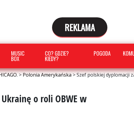
REKLAMA
MUSIC
CO? GDZIE?
POGODA
KOMU
BOX
KIEDY?
HICAGO.
>
Polonia Amerykańska
>
Szef polskiej dyplomacji 
a Ukrainę o roli OBWE w