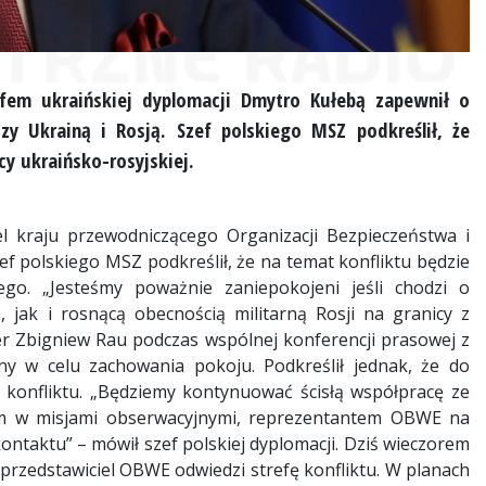
fem ukraińskiej dyplomacji Dmytro Kułebą zapewnił o
 Ukrainą i Rosją. Szef polskiego MSZ podkreślił, że
cy ukraińsko-rosyjskiej.
l kraju przewodniczącego Organizacji Bezpieczeństwa i
f polskiego MSZ podkreślił, że na temat konfliktu będzie
go. „Jesteśmy poważnie zaniepokojeni jeśli chodzi o
jak i rosnącą obecnością militarną Rosji na granicy z
ter Zbigniew Rau podczas wspólnej konferencji prasowej z
y w celu zachowania pokoju. Podkreślił jednak, że do
 konfliktu. „Będziemy kontynuować ścisłą współpracę ze
m w misjami obserwacyjnymi, reprezentantem OBWE na
ntaktu” – mówił szef polskiej dyplomacji. Dziś wieczorem
przedstawiciel OBWE odwiedzi strefę konfliktu. W planach