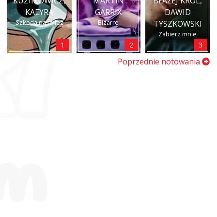
KUZIMOWICZ,
MARTIN
BŁAŻEJ KRÓL,
KAEYRA
GARRIX
DAWID
Szkoda na to łez
Bizarre
TYSZKOWSKI
Zabierz mnie
1
2
3
Poprzednie notowania