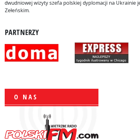
dwudniowej wizyty szefa polskiej dyplomacji na Ukrainie
Zełeńskim.
PARTNERZY
O NAS
Zbigniew Wojewnik:
Informacje Giełdowe