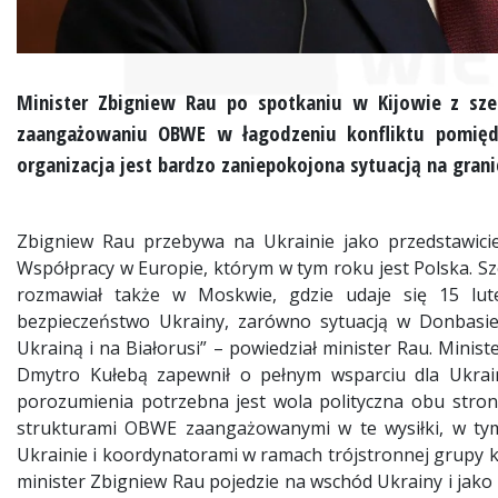
Minister Zbigniew Rau po spotkaniu w Kijowie z sze
zaangażowaniu OBWE w łagodzeniu konfliktu pomiędzy
organizacja jest bardzo zaniepokojona sytuacją na grani
Zbigniew Rau przebywa na Ukrainie jako przedstawicie
Współpracy w Europie, którym w tym roku jest Polska. Sze
rozmawiał także w Moskwie, gdzie udaje się 15 lute
bezpieczeństwo Ukrainy, zarówno sytuacją w Donbasie, 
Ukrainą i na Białorusi” – powiedział minister Rau. Minis
Dmytro Kułebą zapewnił o pełnym wsparciu dla Ukrain
porozumienia potrzebna jest wola polityczna obu stron
strukturami OBWE zaangażowanymi w te wysiłki, w ty
Ukrainie i koordynatorami w ramach trójstronnej grupy ko
minister Zbigniew Rau pojedzie na wschód Ukrainy i jako 