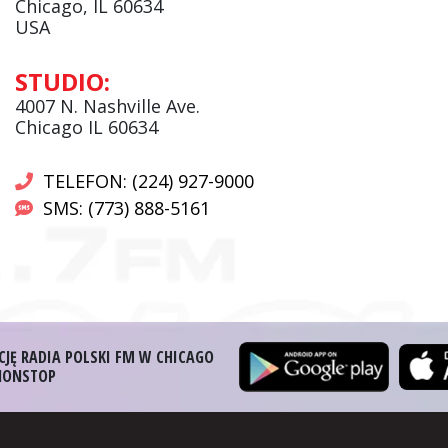
Chicago, IL 60634
USA
Andrzej Wąsewicz:
STUDIO:
Komentator / Poranny Express
4007 N. Nashville Ave.
Chicago IL 60634
TELEFON: (224) 927-9000
SMS: (773) 888-5161
CJĘ RADIA POLSKI FM W CHICAGO
 NONSTOP