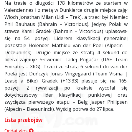
Na trasie o długości 178 kilometrów ze startem w
Valenciennes i z metą w Dunkierce drugie miejsce zajął
Włoch Jonathan Milan (Lidl – Trek), a trzeci był Niemiec
Phil Bauhaus (Bahrain – Victorious). Jedyny Polak w
stawce Kamil Gradek (Bahrain – Victorious) uplasował
się na 54. pozycji. Liderem klasyfikacji generalnej
pozostaje Holender Mathieu van der Poel (Alpecin –
Deceuninck). Drugie miejsce ze stratą 4 sekund do
lidera zajmuje Słoweniec Tadej Pogačar (UAE Team
Emirates – XRG). Trzeci ze stratą 6 sekund do van der
Poela jest Duńczyk Jonas Vingegaard (Team Visma |
Lease a Bike). Gradek (+13:33) plasuje się na 165.
pozycji. Z rywalizacji po kraksie wycofał się
dotychczasowy lider klasyfikacji punktowej oraz
zwycięzca pierwszego etapu – Belg Jasper Philipsen
(Alpecin – Deceuninck). Wyścig potrwa do 27 lipca.
Lista przebojów
Oddaj głos