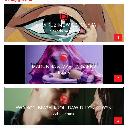
HANIA KUZIMOWICZ, KAEYRA
Szkoda na to łez
1
MADONNA & MARTIN GARRIX
Bizarre
2
EWA KOC, BŁAŻEJ KRÓL, DAWID TYSZKOWSKI
Zabierz mnie
3