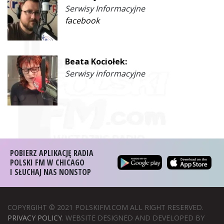
Serwisy Informacyjne
facebook
Beata Kociołek:
Serwisy informacyjne
POBIERZ APLIKACJĘ RADIA
POLSKI FM W CHICAGO
I SŁUCHAJ NAS NONSTOP
COPYRGIHT © 2021 POLSKIFM.COM ALL RIGHT RESERVED.
PRIVACY POLICY
. WEBSITE DESIGNED AND DEVELOPED BY