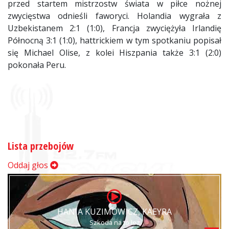
przed startem mistrzostw świata w piłce nożnej
zwycięstwa odnieśli faworyci. Holandia wygrała z
Uzbekistanem 2:1 (1:0), Francja zwyciężyła Irlandię
Północną 3:1 (1:0), hattrickiem w tym spotkaniu popisał
się Michael Olise, z kolei Hiszpania także 3:1 (2:0)
pokonała Peru.
Lista przebojów
Oddaj głos
HANIA KUZIMOWICZ, KAEYRA
Szkoda na to łez