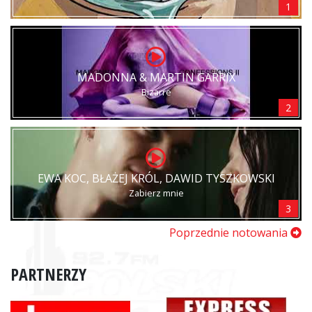
1
MADONNA & MARTIN GARRIX
Bizarre
2
EWA KOC, BŁAŻEJ KRÓL, DAWID TYSZKOWSKI
Zabierz mnie
3
Poprzednie notowania
PARTNERZY