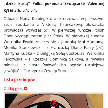
„dziką kartą” Polka pokonała Szwajcarkę Valentinę
Ryser 3:6, 6:1, 6:1.
Odpadła Nadia Kulbiej, która skreczowała w pierwszym
secie spotkania z Viktórią Hrunčákovą. Słowaczka
prowadziła wówczas 5:1. W pierwszej rundzie Polish
Open wystąpi zatem pięć Polek. W pierwszej rundzie
Weronika Ewald zmierzy się z Japonką Mai Hontamą,
Monika Stankiewicz – z Francuzką Diane Parry („5”),
Martyna Kubka – z Belgijką Sofią Costoulas, Weronika
Falkowska – z Czeszką Dominiką Šalkovą, a rywalką
młodszej z sióstr Radwańskich będzie turniejowa
„dwójka” – Turczynka Zeynep Sönmez.
Lista przebojów
Oddaj głos