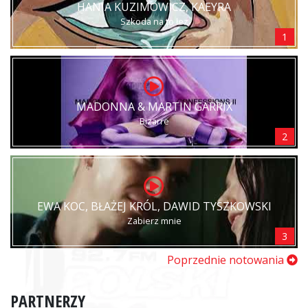
HANIA KUZIMOWICZ, KAEYRA
Szkoda na to łez
1
MADONNA & MARTIN GARRIX
Bizarre
2
EWA KOC, BŁAŻEJ KRÓL, DAWID TYSZKOWSKI
Zabierz mnie
3
Poprzednie notowania
PARTNERZY