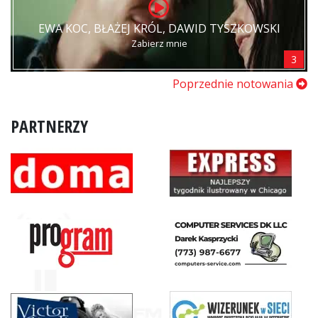
EWA KOC, BŁAŻEJ KRÓL, DAWID TYSZKOWSKI
Zabierz mnie
3
Poprzednie notowania
PARTNERZY