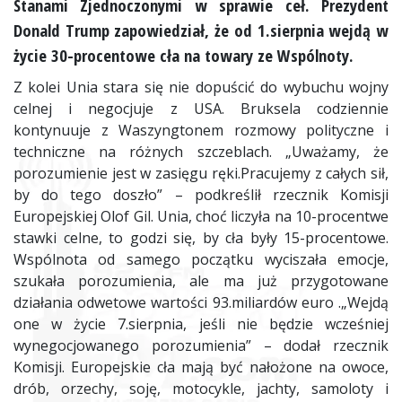
Stanami Zjednoczonymi w sprawie ceł. Prezydent
Donald Trump zapowiedział, że od 1.sierpnia wejdą w
życie 30-procentowe cła na towary ze Wspólnoty.
Z kolei Unia stara się nie dopuścić do wybuchu wojny
celnej i negocjuje z USA. Bruksela codziennie
kontynuuje z Waszyngtonem rozmowy polityczne i
techniczne na różnych szczeblach. „Uważamy, że
porozumienie jest w zasięgu ręki.Pracujemy z całych sił,
by do tego doszło” – podkreślił rzecznik Komisji
Europejskiej Olof Gil. Unia, choć liczyła na 10-procentwe
stawki celne, to godzi się, by cła były 15-procentowe.
Wspólnota od samego początku wyciszała emocje,
szukała porozumienia, ale ma już przygotowane
działania odwetowe wartości 93.miliardów euro .„Wejdą
one w życie 7.sierpnia, jeśli nie będzie wcześniej
wynegocjowanego porozumienia” – dodał rzecznik
Komisji. Europejskie cła mają być nałożone na owoce,
drób, orzechy, soję, motocykle, jachty, samoloty i