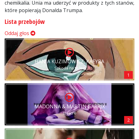
chemikalia. Unia ma uderzyć w produkty z tych stanów,
które popierają Donalda Trumpa.
Lista przebojów
Oddaj głos
HANIA KUZIMOWICZ, KAEYRA
Szkoda na to łez
1
MADONNA & MARTIN GARRIX
Bizarre
2