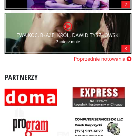
2
EWA KOC, BŁAŻEJ KRÓL, DAWID TYSZKOWSKI
Zabierz mnie
3
Poprzednie notowania
PARTNERZY