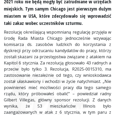
2021 roku nie będą mogły być zatrudniane w urzędach
miejskich. Tym samym Chicago jest pierwszym dużym
miastem w USA, które zdecydowało się wprowadzić
taki zakaz wobec uczestników szturmu.
Rezolucję określającą wspomnianą regulację przyjęła w
środę Rada Miasta Chicago jednocześnie wzywając
komisarza ds. zasobów ludzkich do korzystania z
dyskrecji przy odrzucaniu kandydatów do pracy, którzy
zostali skazani za przestępstwa związane z atakiem na
Kapitol 6 stycznia. Za rezolucją głosowało 43 radnych a
przeciw było tylko 3. Rezolucja, R2025-0015310, ma
zastosowanie niezależnie od tego, czy wnioskodawca
został ułaskawiony i wchodzi w życie natychmiast. „Nie
powinieneś mieć możliwości pracy dla tego samego
rządu, który próbowałeś obalić” – powiedział radny
Gilbert Villegas, główny sponsor rezolucji. Z danych
wynika, że 53 mieszkańców Illinois było
zaangażowanych w atak z 6 stycznia, w tym paru z