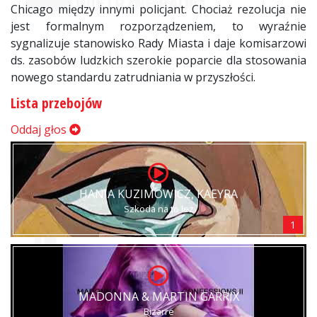
Chicago między innymi policjant. Chociaż rezolucja nie
jest formalnym rozporządzeniem, to wyraźnie
sygnalizuje stanowisko Rady Miasta i daje komisarzowi
ds. zasobów ludzkich szerokie poparcie dla stosowania
nowego standardu zatrudniania w przyszłości.
Lista przebojów
Oddaj głos
HANIA KUZIMOWICZ, KAEYRA
Szkoda na to łez
1
MADONNA & MARTIN GARRIX
Bizarre