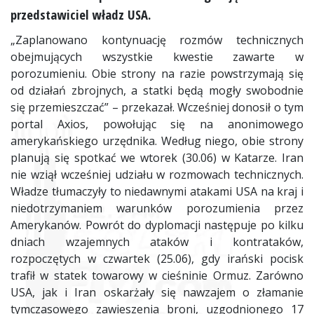
przedstawiciel władz USA.
„Zaplanowano kontynuację rozmów technicznych
obejmujących wszystkie kwestie zawarte w
porozumieniu. Obie strony na razie powstrzymają się
od działań zbrojnych, a statki będą mogły swobodnie
się przemieszczać” – przekazał. Wcześniej donosił o tym
portal Axios, powołując się na anonimowego
amerykańskiego urzędnika. Według niego, obie strony
planują się spotkać we wtorek (30.06) w Katarze. Iran
nie wziął wcześniej udziału w rozmowach technicznych.
Władze tłumaczyły to niedawnymi atakami USA na kraj i
niedotrzymaniem warunków porozumienia przez
Amerykanów. Powrót do dyplomacji następuje po kilku
dniach wzajemnych ataków i kontrataków,
rozpoczętych w czwartek (25.06), gdy irański pocisk
trafił w statek towarowy w cieśninie Ormuz. Zarówno
USA, jak i Iran oskarżały się nawzajem o złamanie
tymczasowego zawieszenia broni, uzgodnionego 17