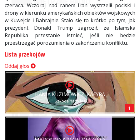
czerwca. Wczoraj nad ranem Iran wystrzelił pociski i
drony w kierunku amerykańskich obiektów wojskowych
w Kuwejcie i Bahrajnie. Stało się to krótko po tym, jak
prezydent Donald Trump zagroził, że Islamska
Republika przestanie istnieć, jeśli nie będzie
przestrzegać porozumienia o zakończeniu konfliktu.
Lista przebojów
Oddaj głos
HANIA KUZIMOWICZ, KAEYRA
Szkoda na to łez
1
MADONNA & MARTIN GARRIX