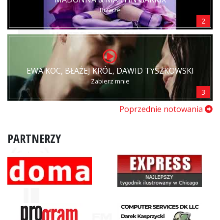
Bizarre
2
EWA KOC, BŁAŻEJ KRÓL, DAWID TYSZKOWSKI
Zabierz mnie
3
Poprzednie notowania
PARTNERZY