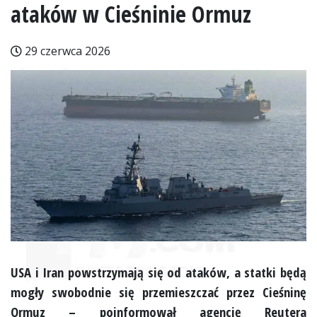
ataków w Cieśninie Ormuz
29 czerwca 2026
USA i Iran powstrzymają się od ataków, a statki będą
mogły swobodnie się przemieszczać przez Cieśninę
Ormuz – poinformował agencję Reutera