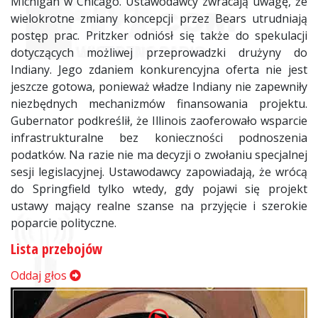
Michigan w Chicago. Ustawodawcy zwracają uwagę, że
wielokrotne zmiany koncepcji przez Bears utrudniają
postęp prac. Pritzker odniósł się także do spekulacji
dotyczących możliwej przeprowadzki drużyny do
Indiany. Jego zdaniem konkurencyjna oferta nie jest
jeszcze gotowa, ponieważ władze Indiany nie zapewniły
niezbędnych mechanizmów finansowania projektu.
Gubernator podkreślił, że Illinois zaoferowało wsparcie
infrastrukturalne bez konieczności podnoszenia
podatków. Na razie nie ma decyzji o zwołaniu specjalnej
sesji legislacyjnej. Ustawodawcy zapowiadają, że wrócą
do Springfield tylko wtedy, gdy pojawi się projekt
ustawy mający realne szanse na przyjęcie i szerokie
poparcie polityczne.
Lista przebojów
Oddaj głos