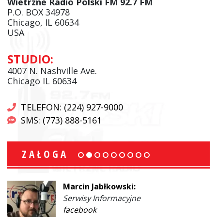
Wietrzne Radio Polski FM 92.7 FM
P.O. BOX 34978
Chicago, IL 60634
USA
STUDIO:
4007 N. Nashville Ave.
Chicago IL 60634
TELEFON: (224) 927-9000
SMS: (773) 888-5161
ZAŁOGA
Marcin Jabłkowski:
Serwisy Informacyjne
facebook