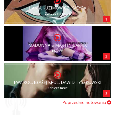
HANIA KUZIMOWICZ, KAEYRA
Szkoda na to łez
1
MADONNA & MARTIN GARRIX
Bizarre
2
EWA KOC, BŁAŻEJ KRÓL, DAWID TYSZKOWSKI
Zabierz mnie
3
Poprzednie notowania