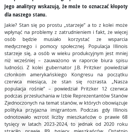
Jego analitycy wskazują, że może to oznaczać kłopoty
dla naszego stanu.
Jakie? Stan się po prostu „starzeje” a to z kolei może
wpłynąć na problemy z zatrudnieniem i fakt, że więcej
osób będzie musiało korzystać ze wsparcia
medycznego i pomocy społecznej. Populacja Illinois
starzeje się, a osób w wieku produkcyjnym jest mniej
niż wcześniej – zauważono w raporcie biura spisu
ludności. Z kolei gubernator J.B. Pritzker powiedział
członkom amerykańskiego Kongresu na początku
czerwca miesiąca, że stan się rozrasta. „Nasza
populacja rośnie” – powiedział Pritzker 12 czerwca
podczas przesłuchania w Izbie Reprezentantów Stanów
Zjednoczonych na temat stanów, w których obowiązuje
polityka przyjazna imigrantom. Podczas gdy Illinois
odnotowało wzrost liczby mieszkańców o prawie 68
tysięcy w latach 2023-2024, to jednak od 2020 roku
straciło prawie 89 tysięcy mieszkańców. Ostatnio