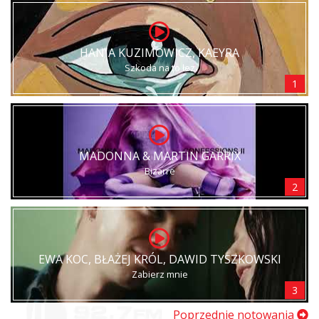
HANIA KUZIMOWICZ, KAEYRA
Szkoda na to łez
1
MADONNA & MARTIN GARRIX
Bizarre
2
EWA KOC, BŁAŻEJ KRÓL, DAWID TYSZKOWSKI
Zabierz mnie
3
Poprzednie notowania