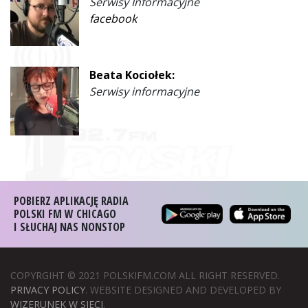
Serwisy Informacyjne
facebook
Beata Kociołek:
Serwisy informacyjne
POBIERZ APLIKACJĘ RADIA
POLSKI FM W CHICAGO
I SŁUCHAJ NAS NONSTOP
COPYRGIHT © 2021 POLSKIFM.COM ALL RIGHT RESERVED.
PRIVACY POLICY
. WEBSITE DESIGNED AND DEVELOPED BY
WIZERUNEK W SIECI
.