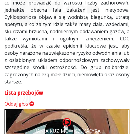
co może prowadzić do wzrostu liczby zachorowań,
jednakże obecna fala zakażeń jest nietypowa.
Cyklosporioza objawia się wodnistą biegunką, utratą
apetytu, a co za tym idzie także masy ciała, wzdęciami,
skurczami brzucha, nadmiernym oddawaniem gazów, a
także wymiotami i ogólnym zmęczeniem. CDC
podkreśla, że w czasie epidemii kluczowe jest, aby
osoby narażone na zwiększone ryzyko odwodnienia lub
z osłabionym układem odpornościowym zachowywały
szczególne środki ostrożności. Do grup najbardziej
zagrożonych należą małe dzieci, niemowlęta oraz osoby
starsze.
Lista przebojów
Oddaj głos
HANIA KUZIMOWICZ, KAEYRA