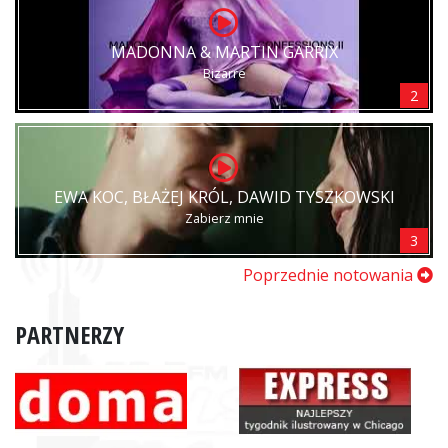
MADONNA & MARTIN GARRIX
Bizarre
2
EWA KOC, BŁAŻEJ KRÓL, DAWID TYSZKOWSKI
Zabierz mnie
3
Poprzednie notowania
PARTNERZY