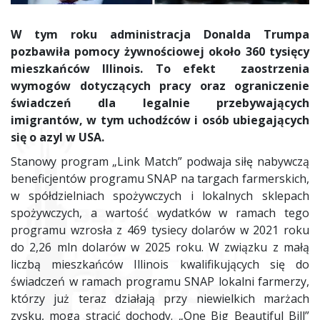
W tym roku administracja Donalda Trumpa
pozbawiła pomocy żywnościowej około 360 tysięcy
mieszkańców Illinois. To efekt zaostrzenia
wymogów dotyczących pracy oraz ograniczenie
świadczeń dla legalnie przebywających
imigrantów, w tym uchodźców i osób ubiegających
się o azyl w USA.
Stanowy program „Link Match” podwaja siłę nabywczą
beneficjentów programu SNAP na targach farmerskich,
w spółdzielniach spożywczych i lokalnych sklepach
spożywczych, a wartość wydatków w ramach tego
programu wzrosła z 469 tysiecy dolarów w 2021 roku
do 2,26 mln dolarów w 2025 roku. W związku z małą
liczbą mieszkańców Illinois kwalifikujących się do
świadczeń w ramach programu SNAP lokalni farmerzy,
którzy już teraz działają przy niewielkich marżach
zysku, mogą stracić dochody. „One Big Beautiful Bill”