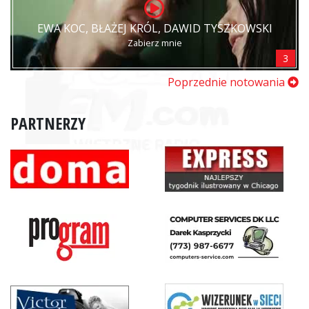
EWA KOC, BŁAŻEJ KRÓL, DAWID TYSZKOWSKI
Zabierz mnie
3
Poprzednie notowania
PARTNERZY