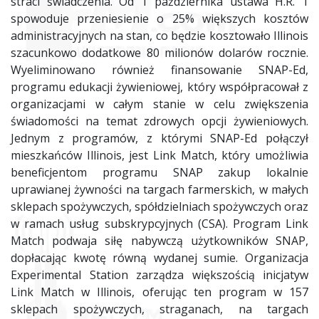
straci świadczenia. Od 1 października ustawa H.R. 1
spowoduje przeniesienie o 25% większych kosztów
administracyjnych na stan, co będzie kosztowało Illinois
szacunkowo dodatkowe 80 milionów dolarów rocznie.
Wyeliminowano również finansowanie SNAP-Ed,
programu edukacji żywieniowej, który współpracował z
organizacjami w całym stanie w celu zwiększenia
świadomości na temat zdrowych opcji żywieniowych.
Jednym z programów, z którymi SNAP-Ed połączył
mieszkańców Illinois, jest Link Match, który umożliwia
beneficjentom programu SNAP zakup lokalnie
uprawianej żywności na targach farmerskich, w małych
sklepach spożywczych, spółdzielniach spożywczych oraz
w ramach usług subskrypcyjnych (CSA). Program Link
Match podwaja siłę nabywczą użytkowników SNAP,
dopłacając kwotę równą wydanej sumie. Organizacja
Experimental Station zarządza większością inicjatyw
Link Match w Illinois, oferując ten program w 157
sklepach spożywczych, straganach, na targach