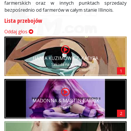
farmerskich oraz w innych punktach sprzedaży
bezpośrednio od farmerów w całym stanie Illinois.
Lista przebojów
Oddaj głos
HANIA KUZIMOWICZ, KAEYRA
Szkoda na to łez
1
MADONNA & MARTIN GARRIX
Bizarre
2