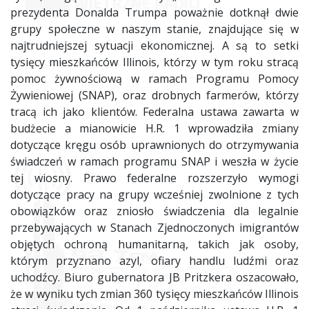
prezydenta Donalda Trumpa poważnie dotknął dwie
grupy społeczne w naszym stanie, znajdujące się w
najtrudniejszej sytuacji ekonomicznej. A są to setki
tysięcy mieszkańców Illinois, którzy w tym roku stracą
pomoc żywnościową w ramach Programu Pomocy
Żywieniowej (SNAP), oraz drobnych farmerów, którzy
tracą ich jako klientów. Federalna ustawa zawarta w
budżecie a mianowicie H.R. 1 wprowadziła zmiany
dotyczące kręgu osób uprawnionych do otrzymywania
świadczeń w ramach programu SNAP i weszła w życie
tej wiosny. Prawo federalne rozszerzyło wymogi
dotyczące pracy na grupy wcześniej zwolnione z tych
obowiązków oraz zniosło świadczenia dla legalnie
przebywających w Stanach Zjednoczonych imigrantów
objętych ochroną humanitarną, takich jak osoby,
którym przyznano azyl, ofiary handlu ludźmi oraz
uchodźcy. Biuro gubernatora JB Pritzkera oszacowało,
że w wyniku tych zmian 360 tysięcy mieszkańców Illinois