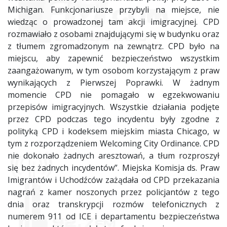
Michigan. Funkcjonariusze przybyli na miejsce, nie
wiedząc o prowadzonej tam akcji imigracyjnej. CPD
rozmawiało z osobami znajdującymi się w budynku oraz
z tłumem zgromadzonym na zewnątrz. CPD było na
miejscu, aby zapewnić bezpieczeństwo wszystkim
zaangażowanym, w tym osobom korzystającym z praw
wynikających z Pierwszej Poprawki. W żadnym
momencie CPD nie pomagało w egzekwowaniu
przepisów imigracyjnych. Wszystkie działania podjęte
przez CPD podczas tego incydentu były zgodne z
polityką CPD i kodeksem miejskim miasta Chicago, w
tym z rozporządzeniem Welcoming City Ordinance. CPD
nie dokonało żadnych aresztowań, a tłum rozproszył
się bez żadnych incydentów”. Miejska Komisja ds. Praw
Imigrantów i Uchodźców zażądała od CPD przekazania
nagrań z kamer noszonych przez policjantów z tego
dnia oraz transkrypcji rozmów telefonicznych z
numerem 911 od ICE i departamentu bezpieczeństwa