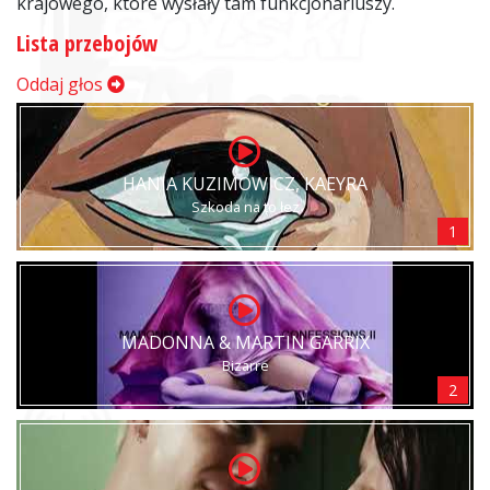
krajowego, które wysłały tam funkcjonariuszy.
Lista przebojów
Oddaj głos
HANIA KUZIMOWICZ, KAEYRA
Szkoda na to łez
1
MADONNA & MARTIN GARRIX
Bizarre
2