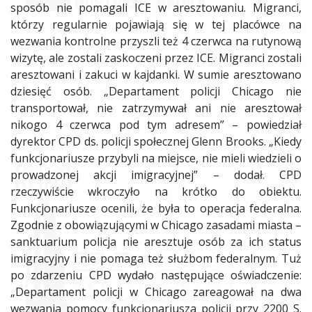
sposób nie pomagali ICE w aresztowaniu. Migranci,
którzy regularnie pojawiają się w tej placówce na
wezwania kontrolne przyszli też 4 czerwca na rutynową
wizytę, ale zostali zaskoczeni przez ICE. Migranci zostali
aresztowani i zakuci w kajdanki. W sumie aresztowano
dziesięć osób. „Departament policji Chicago nie
transportował, nie zatrzymywał ani nie aresztował
nikogo 4 czerwca pod tym adresem” – powiedział
dyrektor CPD ds. policji społecznej Glenn Brooks. „Kiedy
funkcjonariusze przybyli na miejsce, nie mieli wiedzieli o
prowadzonej akcji imigracyjnej” – dodał. CPD
rzeczywiście wkroczyło na krótko do obiektu.
Funkcjonariusze ocenili, że była to operacja federalna.
Zgodnie z obowiązującymi w Chicago zasadami miasta –
sanktuarium policja nie aresztuje osób za ich status
imigracyjny i nie pomaga też służbom federalnym. Tuż
po zdarzeniu CPD wydało następujące oświadczenie:
„Departament policji w Chicago zareagował na dwa
wezwania pomocy funkcjonariusza policji przy 2200 S.