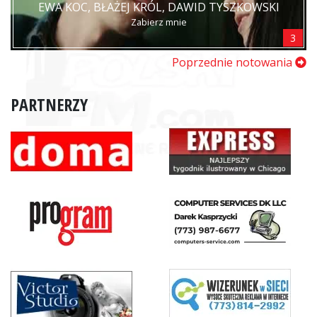
EWA KOC, BŁAŻEJ KRÓL, DAWID TYSZKOWSKI
Zabierz mnie
3
Poprzednie notowania
PARTNERZY