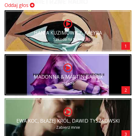
Oddaj głos
HANIA KUZIMOWICZ, KAEYRA
Szkoda na to łez
1
MADONNA & MARTIN GARRIX
Bizarre
2
EWA KOC, BŁAŻEJ KRÓL, DAWID TYSZKOWSKI
Zabierz mnie
3