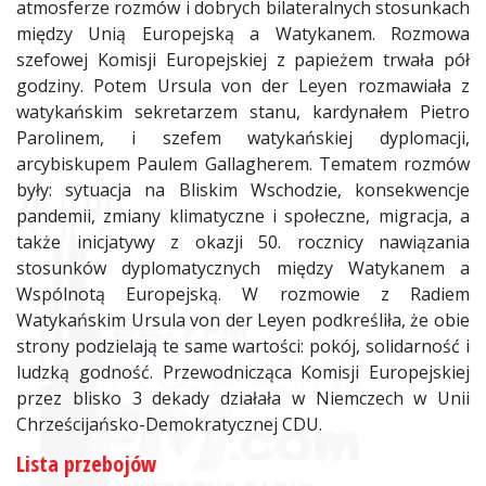
atmosferze rozmów i dobrych bilateralnych stosunkach
między Unią Europejską a Watykanem. Rozmowa
szefowej Komisji Europejskiej z papieżem trwała pół
godziny. Potem Ursula von der Leyen rozmawiała z
watykańskim sekretarzem stanu, kardynałem Pietro
Parolinem, i szefem watykańskiej dyplomacji,
arcybiskupem Paulem Gallagherem. Tematem rozmów
były: sytuacja na Bliskim Wschodzie, konsekwencje
pandemii, zmiany klimatyczne i społeczne, migracja, a
także inicjatywy z okazji 50. rocznicy nawiązania
stosunków dyplomatycznych między Watykanem a
Wspólnotą Europejską. W rozmowie z Radiem
Watykańskim Ursula von der Leyen podkreśliła, że obie
strony podzielają te same wartości: pokój, solidarność i
ludzką godność. Przewodnicząca Komisji Europejskiej
przez blisko 3 dekady działała w Niemczech w Unii
Chrześcijańsko-Demokratycznej CDU.
Lista przebojów