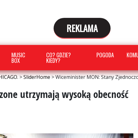
REKLAMA
MUSIC
CO? GDZIE?
POGODA
KOMU
BOX
KIEDY?
HICAGO.
>
SliderHome
>
Wiceminister MON: Stany Zjednocz
zone utrzymają wysoką obecność