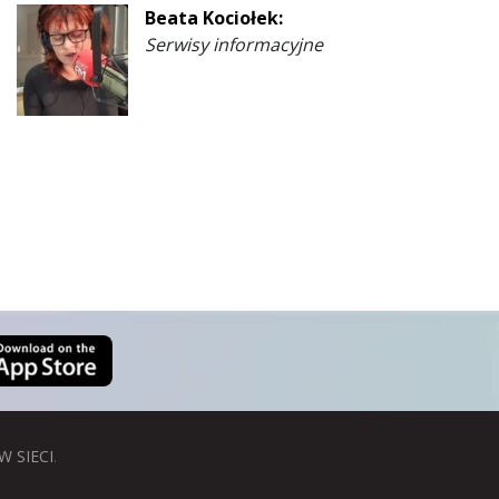
Beata Kociołek:
Serwisy informacyjne
W SIECI
.