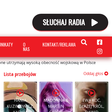
SŁUCHAJ RADIA
NIKATY
O
KONTAKT/REKLAMA
NAS
one utrzymają wysoką obecność wojskową w Polsce
Lista przebojów
Oddaj głos
HANIA
MADONNA &
EWA KOC,
KUZIMOWICZ,
MARTIN
BŁAŻEJ KRÓL,