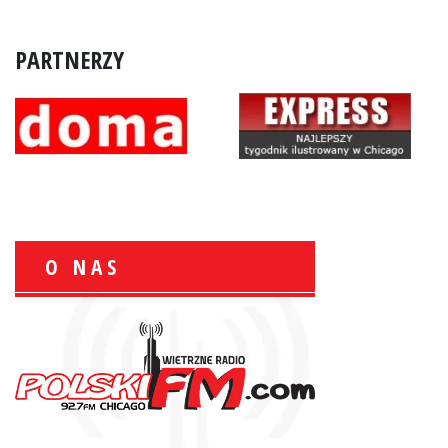
PARTNERZY
O NAS
Zbigniew Wojewnik:
Informacje Giełdowe