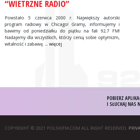
“WIETRZNE RADIO”
Powstało 5 czerwca 2000 r. Największy autorski
program radiowy w Chicago! Gramy, informujemy i
bawimy od poniedziałku do piątku na fali 92.7 FM!
Nadajemy dla wszystkich, którzy cenią sobie optymizm,
witalność i zabawę.
... więcej
POBIERZ APLIKA
I SŁUCHAJ NAS
COPYRGIHT © 2021 POLSKIFM.COM ALL RIGHT RESERVED.
PRIV