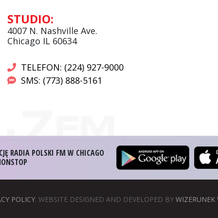
Andrzej Wąsewicz:
STUDIO:
Komentator / Poranny Express
4007 N. Nashville Ave.
Chicago IL 60634
TELEFON: (224) 927-9000
SMS: (773) 888-5161
CJĘ RADIA POLSKI FM W CHICAGO
 NONSTOP
ACY POLICY
. WEBSITE DESIGNED AND DEVELOPED BY
WIZERUNEK 