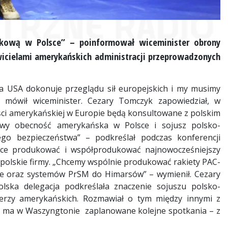
kową w Polsce” – poinformował wiceminister obrony
icielami amerykańskich administracji przeprowadzonych
ia USA dokonuje przeglądu sił europejskich i my musimy
– mówił wiceminister. Cezary Tomczyk zapowiedział, w
ości amerykańskiej w Europie będą konsultowane z polskim
ywy obecność amerykańska w Polsce i sojusz polsko-
go bezpieczeństwa” – podkreślał podczas konferencji
hce produkować i współprodukować najnowocześniejszy
 polskie firmy. „Chcemy wspólnie produkować rakiety PAC-
he oraz systemów PrSM do Himarsów” – wymienił. Cezary
ska delegacja podkreślała znaczenie sojuszu polsko-
erzy amerykańskich. Rozmawiał o tym między innymi z
 ma w Waszyngtonie zaplanowane kolejne spotkania – z