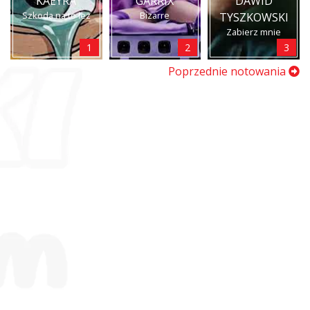
KAEYRA
GARRIX
DAWID
Szkoda na to łez
Bizarre
TYSZKOWSKI
Zabierz mnie
1
2
3
Poprzednie notowania