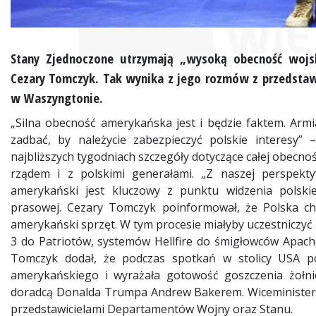
Stany Zjednoczone utrzymają „wysoką obecność wojs
Cezary Tomczyk. Tak wynika z jego rozmów z przedstaw
w Waszyngtonie.
„Silna obecność amerykańska jest i będzie faktem. Arm
zadbać, by należycie zabezpieczyć polskie interesy” 
najbliższych tygodniach szczegóły dotyczące całej obecn
rządem i z polskimi generałami. „Z naszej perspekt
amerykański jest kluczowy z punktu widzenia polskie
prasowej. Cezary Tomczyk poinformował, że Polska c
amerykański sprzęt. W tym procesie miałyby uczestniczyć
3 do Patriotów, systemów Hellfire do śmigłowców Apac
Tomczyk dodał, że podczas spotkań w stolicy USA pol
amerykańskiego i wyrażała gotowość goszczenia żołni
doradcą Donalda Trumpa Andrew Bakerem. Wiceminister
przedstawicielami Departamentów Wojny oraz Stanu.