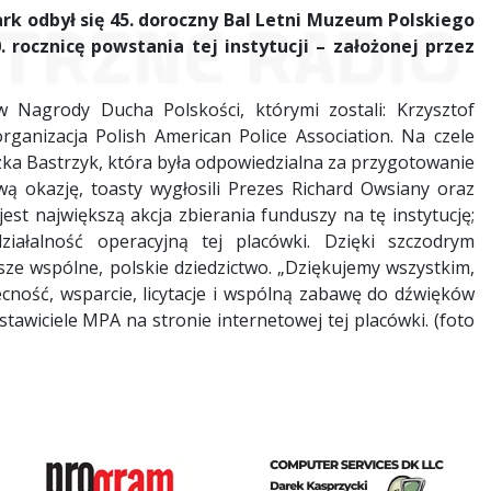
Park odbył się 45. doroczny Bal Letni Muzeum Polskiego
rocznicę powstania tej instytucji – założonej przez
w Nagrody Ducha Polskości, którymi zostali: Krzysztof
organizacja Polish American Police Association. Na czele
zka Bastrzyk, która była odpowiedzialna za przygotowanie
ą okazję, toasty wygłosili Prezes Richard Owsiany oraz
st największą akcja zbierania funduszy na tę instytucję;
ałalność operacyjną tej placówki. Dzięki szczodrym
e wspólne, polskie dziedzictwo. „Dziękujemy wszystkim,
cność, wsparcie, licytacje i wspólną zabawę do dźwięków
awiciele MPA na stronie internetowej tej placówki. (foto