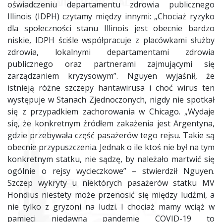
oświadczeniu departamentu zdrowia publicznego
Illinois (IDPH) czytamy między innymi: „Chociaż ryzyko
dla społeczności stanu Illinois jest obecnie bardzo
niskie, IDPH ściśle współpracuje z placówkami służby
zdrowia, lokalnymi departamentami zdrowia
publicznego oraz partnerami zajmującymi się
zarządzaniem kryzysowym”. Nguyen wyjaśnił, że
istnieją różne szczepy hantawirusa i choć wirus ten
występuje w Stanach Zjednoczonych, nigdy nie spotkał
się z przypadkiem zachorowania w Chicago. „Wydaje
się, że konkretnym źródłem zakażenia jest Argentyna,
gdzie przebywała część pasażerów tego rejsu. Takie są
obecnie przypuszczenia. Jednak o ile ktoś nie był na tym
konkretnym statku, nie sądzę, by należało martwić się
ogólnie o rejsy wycieczkowe” – stwierdził Nguyen.
Szczep wykryty u niektórych pasażerów statku MV
Hondius niestety może przenosić się między ludźmi, a
nie tylko z gryzoni na ludzi. I chociaż mamy wciąż w
pamięci niedawną pandemię COVID-19 to