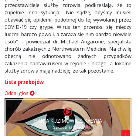
przedstawiciele służby zdrowia podkreślają, że to
zupełnie inna sytuacja. „Nie sądzę, abyśmy musieli
obawiać się epidemii podobnej do tej wywołanej przez
COVID-19 czy grypę. Wirus ten przenosi się między
ludźmi bardzo powoli, a zaraża się nim bardzo niewiele
osób” – powiedział dr Michael Angarone, specjalista
chorób zakaźnych z Northwestern Medicine. Na chwilę
obecną nie odnotowano żadnych przypadków
zakażenia hantawirusem w rejonie Chicago, a lokalne
służby zdrowia mają nadzieję, że tak pozostanie.
Lista przebojów
Oddaj głos
HANIA KUZIMOWICZ, KAEYRA
Szkoda na to łez
1