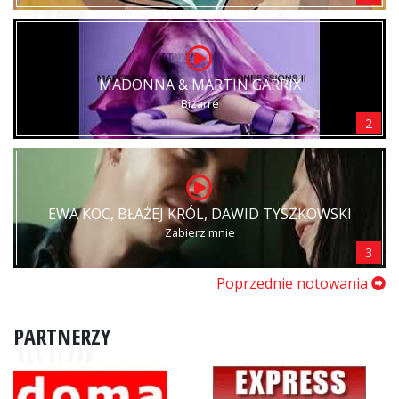
MADONNA & MARTIN GARRIX
Bizarre
2
EWA KOC, BŁAŻEJ KRÓL, DAWID TYSZKOWSKI
Zabierz mnie
3
Poprzednie notowania
PARTNERZY