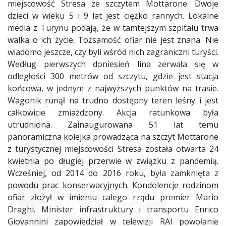
miejscowość Stresa ze szczytem Mottarone. Dwoje
dzieci w wieku 5 i 9 lat jest ciężko rannych. Lokalne
media z Turynu podają, że w tamtejszym szpitalu trwa
walka o ich życie. Tożsamość ofiar nie jest znana. Nie
wiadomo jeszcze, czy byli wśród nich zagraniczni turyści.
Według pierwszych doniesień lina zerwała się w
odległości 300 metrów od szczytu, gdzie jest stacja
końcowa, w jednym z najwyższych punktów na trasie.
Wagonik runął na trudno dostępny teren leśny i jest
całkowicie zmiażdżony. Akcja ratunkowa była
utrudniona. Zainaugurowana 51 lat temu
panoramiczna kolejka prowadząca na szczyt Mottarone
z turystycznej miejscowości Stresa została otwarta 24
kwietnia po długiej przerwie w związku z pandemią.
Wcześniej, od 2014 do 2016 roku, była zamknięta z
powodu prac konserwacyjnych. Kondolencje rodzinom
ofiar złożył w imieniu całego rządu premier Mario
Draghi. Minister infrastruktury i transportu Enrico
Giovannini zapowiedział w telewizji RAI powołanie