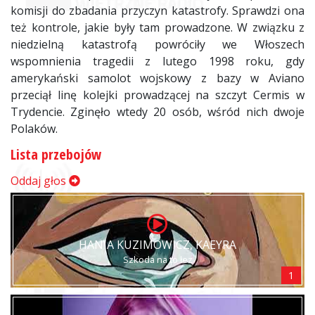
komisji do zbadania przyczyn katastrofy. Sprawdzi ona
też kontrole, jakie były tam prowadzone. W związku z
niedzielną katastrofą powróciły we Włoszech
wspomnienia tragedii z lutego 1998 roku, gdy
amerykański samolot wojskowy z bazy w Aviano
przeciął linę kolejki prowadzącej na szczyt Cermis w
Trydencie. Zginęło wtedy 20 osób, wśród nich dwoje
Polaków.
Lista przebojów
Oddaj głos
HANIA KUZIMOWICZ, KAEYRA
Szkoda na to łez
1