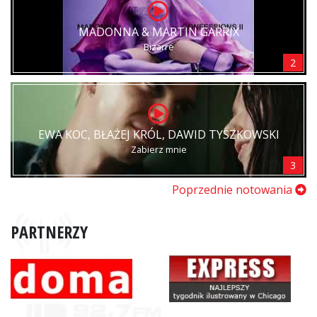
MADONNA & MARTIN GARRIX
Bizarre
2
EWA KOC, BŁAŻEJ KRÓL, DAWID TYSZKOWSKI
Zabierz mnie
3
Poprzednie notowania
PARTNERZY