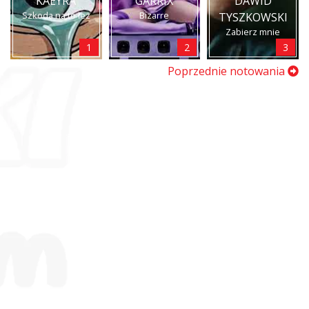
KAEYRA
GARRIX
DAWID
Szkoda na to łez
Bizarre
TYSZKOWSKI
Zabierz mnie
1
2
3
Poprzednie notowania