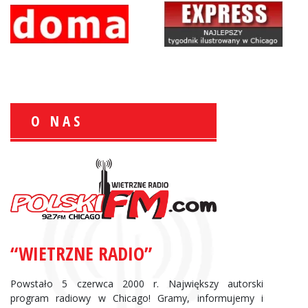
O NAS
Zbigniew Wojewnik:
Informacje Giełdowe
“WIETRZNE RADIO”
Powstało 5 czerwca 2000 r. Największy autorski
program radiowy w Chicago! Gramy, informujemy i