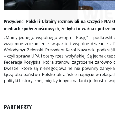
Prezydenci Polski i Ukrainy rozmawiali na szczycie NAT
mediach społecznościowych, że była to ważna i potrzeb
„Mamy jednego wspólnego wroga – Rosję” – podkreślił pr
wzajemne zrozumienie, wsparcie i wspólne działanie z Po
Wołodymyr Zełenski. Prezydent Karol Nawrocki podkreślił
– czyli sprawa UPA i oceny rzezi wołyńskiej. Są jednak te
Federacja Rosyjska, która stanowi zagrożenie zarówno dla
kwestie, które są nienegocjowalne nie powinny zamyka
łączą oba państwa. Polsko-ukraińskie napięcie w relacjac
polityki historycznej, między innymi nadania jednostce w
PARTNERZY