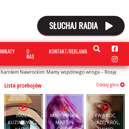
SŁUCHAJ RADIA
NIKATY
O
KONTAKT/REKLAMA
NAS
z Karolem Nawrockim: Mamy wspólnego wroga – Rosję
Lista przebojów
Oddaj głos
HANIA
MADONNA &
EWA KOC,
KUZIMOWICZ,
MARTIN
BŁAŻEJ KRÓL,