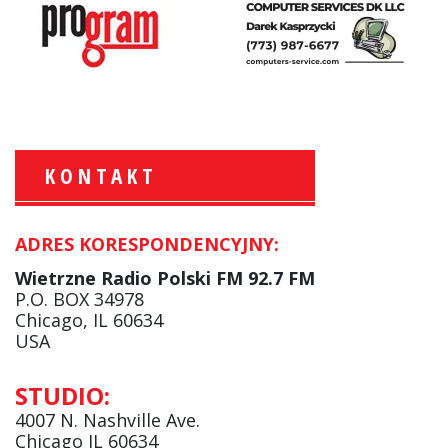
KONTAKT
ADRES KORESPONDENCYJNY:
Krzysztof Wawer:
Komentator
Wietrzne Radio Polski FM 92.7 FM
facebook
P.O. BOX 34978
Chicago, IL 60634
USA
Andrzej Wąsewicz:
STUDIO:
Komentator / Poranny Express
4007 N. Nashville Ave.
Chicago IL 60634