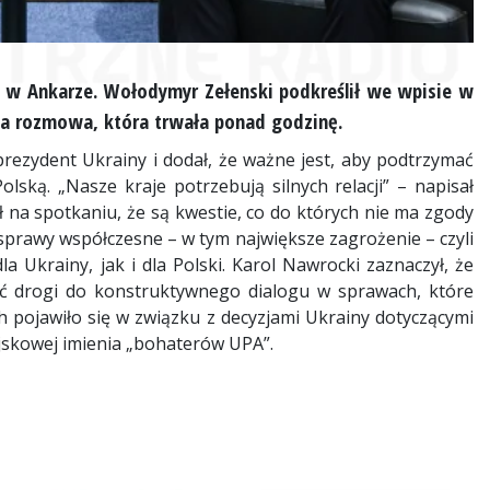
O w Ankarze. Wołodymyr Zełenski podkreślił we wpisie w
na rozmowa, która trwała ponad godzinę.
ezydent Ukrainy i dodał, że ważne jest, aby podtrzymać
lską. „Nasze kraje potrzebują silnych relacji” – napisał
 na spotkaniu, że są kwestie, co do których nie ma zgody
ż sprawy współczesne – w tym największe zagrożenie – czyli
 Ukrainy, jak i dla Polski. Karol Nawrocki zaznaczył, że
ć drogi do konstruktywnego dialogu w sprawach, które
h pojawiło się w związku z decyzjami Ukrainy dotyczącymi
ojskowej imienia „bohaterów UPA”.