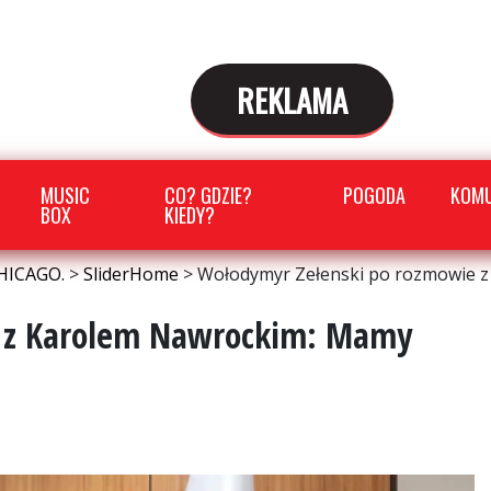
REKLAMA
MUSIC
CO? GDZIE?
POGODA
KOMU
BOX
KIEDY?
HICAGO.
>
SliderHome
>
Wołodymyr Zełenski po rozmowie 
e z Karolem Nawrockim: Mamy