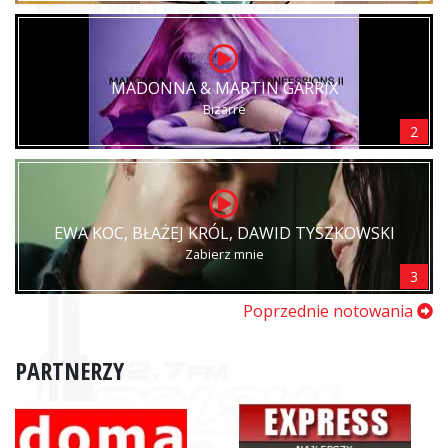
MADONNA & MARTIN GARRIX
Bizarre
2
EWA KOC, BŁAŻEJ KRÓL, DAWID TYSZKOWSKI
Zabierz mnie
3
Poprzednie notowania
PARTNERZY