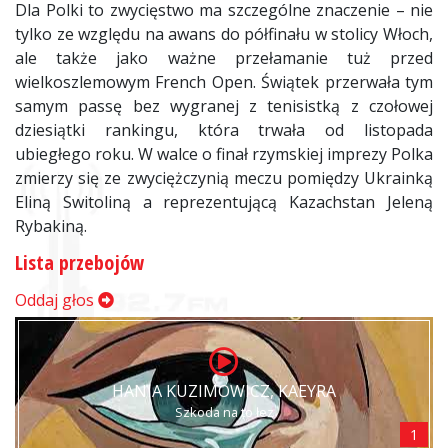
Dla Polki to zwycięstwo ma szczególne znaczenie – nie
tylko ze względu na awans do półfinału w stolicy Włoch,
ale także jako ważne przełamanie tuż przed
wielkoszlemowym French Open. Świątek przerwała tym
samym passę bez wygranej z tenisistką z czołowej
dziesiątki rankingu, która trwała od listopada
ubiegłego roku. W walce o finał rzymskiej imprezy Polka
zmierzy się ze zwyciężczynią meczu pomiędzy Ukrainką
Eliną Switoliną a reprezentującą Kazachstan Jeleną
Rybakiną.
Lista przebojów
Oddaj głos
HANIA KUZIMOWICZ, KAEYRA
Szkoda na to łez
1