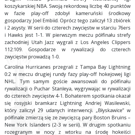
koszykarskiej NBA. Swoją rekordową liczbę 40 punktów
w fazie play-off zdobył kameruński środkowy
gospodarzy Joel Embiid. Oprócz tego zaliczył 13 zbiórek
i 2 asysty. W serii do czterech zwycięstw w starciu 76ers
i Hawks jest 1-1. W pierwszym meczu półfinału strefy
zachodniej Utah Jazz wygrali z Los Angeles Clippers
112:109. Gospodarze w rywalizacji do czterech
zwycięstw prowadzą 1-0.
Carolina Hurricanes przegrali z Tampa Bay Lightning
0:2 w meczu drugiej rundy fazy play-off hokejowej ligi
NHL. Tym samym goście awansowali do półfinału
rywalizacji o Puchar Stanleya, wygrywając w rywalizacji
do czterech zwycięstw 4-1. Bohaterem spotkania okazał
się rosyjski bramkarz Lightning Andriej Wasilewski,
który zaliczył 29 udanych interwencji. „Błyskawice” w
półfinale zmierzą się ze zwycięzcą pary Boston Bruins –
New York Islanders (2-3 w serii). W drugim spotkaniu
rozegranym w nocy z wtorku na środę hokeiści