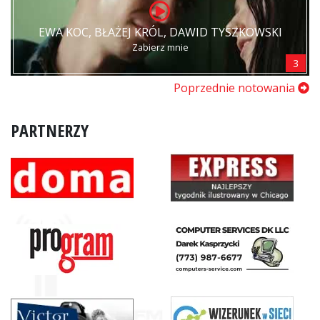
EWA KOC, BŁAŻEJ KRÓL, DAWID TYSZKOWSKI
Zabierz mnie
3
Poprzednie notowania
PARTNERZY