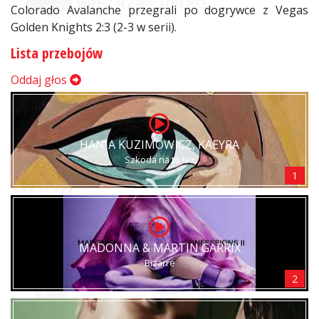
Colorado Avalanche przegrali po dogrywce z Vegas
Golden Knights 2:3 (2-3 w serii).
Lista przebojów
Oddaj głos
HANIA KUZIMOWICZ, KAEYRA
Szkoda na to łez
1
MADONNA & MARTIN GARRIX
Bizarre
2