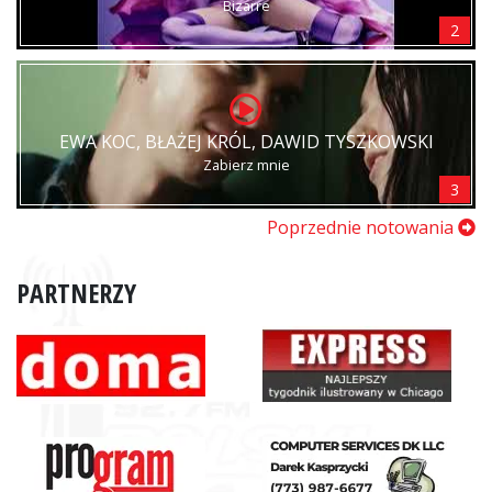
Bizarre
2
EWA KOC, BŁAŻEJ KRÓL, DAWID TYSZKOWSKI
Zabierz mnie
3
Poprzednie notowania
PARTNERZY