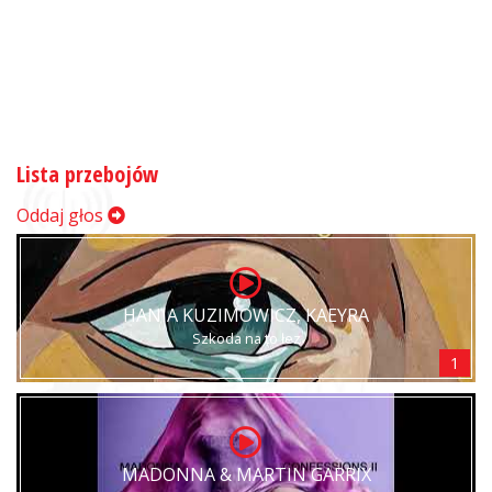
Lista przebojów
Oddaj głos
HANIA KUZIMOWICZ, KAEYRA
Szkoda na to łez
1
MADONNA & MARTIN GARRIX