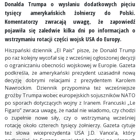
Donalda Trumpa o wysłaniu dodatkowych pięciu
tysięcy amerykańskich żołnierzy do Polski.
Komentatorzy zwracają uwagę, że zapowiedź
pojawiła się zaledwie kilka dni po informacjach o
wstrzymaniu rotacji części wojsk USA do Europy.
Hiszpański dziennik „El Pais” pisze, że Donald Trump
po raz kolejny wycofał się z wcześniej ogłoszonej decyzji
o ograniczaniu obecności wojskowej w Europie. Gazeta
podkreśla, że amerykański prezydent uzasadnił nową
decyzję dobrymi relacjami z prezydentem Karolem
Nawrockim. Dziennik przypomina też wcześniejsze
groźby Trumpa wobec europejskich sojuszników NATO
po sporach dotyczących wojny z Iranem. Francuski „Le
Figaro” zwraca uwagę, że nadal nie wiadomo, czy chodzi
o zupełnie nowe siły, czy o wstrzymaną wcześniej
rotację około czterech tysięcy żołnierzy. Gazeta cytuje
też słowa wiceprezydenta USA J.D. Vance’a, który