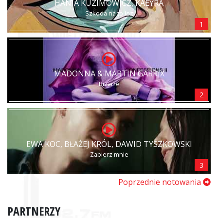
HANIA KUZIMOWICZ, KAEYRA
Szkoda na to łez
1
MADONNA & MARTIN GARRIX
Bizarre
2
EWA KOC, BŁAŻEJ KRÓL, DAWID TYSZKOWSKI
Zabierz mnie
3
Poprzednie notowania
PARTNERZY