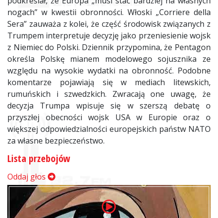
podkreślał, że Europa „musi stać bardziej na własnych
nogach” w kwestii obronności. Włoski „Corriere della
Sera” zauważa z kolei, że część środowisk związanych z
Trumpem interpretuje decyzję jako przeniesienie wojsk
z Niemiec do Polski. Dziennik przypomina, że Pentagon
określa Polskę mianem modelowego sojusznika ze
względu na wysokie wydatki na obronność. Podobne
komentarze pojawiają się w mediach litewskich,
rumuńskich i szwedzkich. Zwracają one uwagę, że
decyzja Trumpa wpisuje się w szerszą debatę o
przyszłej obecności wojsk USA w Europie oraz o
większej odpowiedzialności europejskich państw NATO
za własne bezpieczeństwo.
Lista przebojów
Oddaj głos