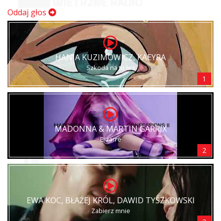
Oddaj głos
HANIA KUZIMOWICZ, KAEYRA
Szkoda na to łez
1
MADONNA & MARTIN GARRIX
Bizarre
2
EWA KOC, BŁAŻEJ KRÓL, DAWID TYSZKOWSKI
Zabierz mnie