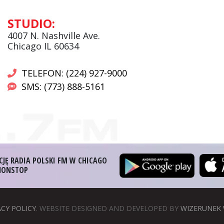
Andrzej Wąsewicz:
STUDIO:
Komentator / Poranny Express
4007 N. Nashville Ave.
Chicago IL 60634
TELEFON: (224) 927-9000
SMS: (773) 888-5161
CJĘ RADIA POLSKI FM W CHICAGO
 NONSTOP
ACY POLICY
. WEBSITE DESIGNED AND DEVELOPED BY
WIZERUNEK 