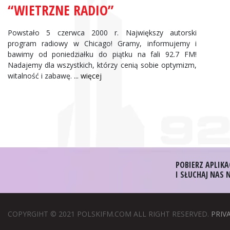
“WIETRZNE RADIO”
Powstało 5 czerwca 2000 r. Największy autorski
program radiowy w Chicago! Gramy, informujemy i
bawimy od poniedziałku do piątku na fali 92.7 FM!
Nadajemy dla wszystkich, którzy cenią sobie optymizm,
witalność i zabawę.
... więcej
POBIERZ APLIKA
I SŁUCHAJ NAS
COPYRGIHT © 2021 POLSKIFM.COM ALL RIGHT RESERVED.
PRIV