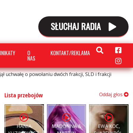
SŁUCHAJ RADIA
NIKATY
O
KONTAKT/REKLAMA
NAS
ł uchwałę o powołaniu dwóch frakcji, SLD i frakcji
Lista przebojów
Oddaj głos
HANIA
MADONNA &
EWA KOC,