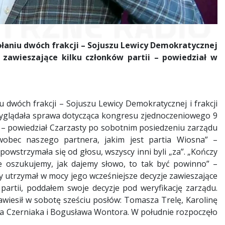
łaniu dwóch frakcji – Sojuszu Lewicy Demokratycznej
 zawieszające kilku członków partii – powiedział w
dwóch frakcji – Sojuszu Lewicy Demokratycznej i frakcji
wyglądała sprawa dotycząca kongresu zjednoczeniowego 9
D” – powiedział Czarzasty po sobotnim posiedzeniu zarządu
wobec naszego partnera, jakim jest partia Wiosna” –
powstrzymała się od głosu, wszyscy inni byli „za”. „Kończy
e oszukujemy, jak dajemy słowo, to tak być powinno” –
 utrzymał w mocy jego wcześniejsze decyzje zawieszające
partii, poddałem swoje decyzje pod weryfikację zarządu.
wiesił w sobotę sześciu posłów: Tomasza Trelę, Karolinę
ka Czerniaka i Bogusława Wontora. W południe rozpoczęło