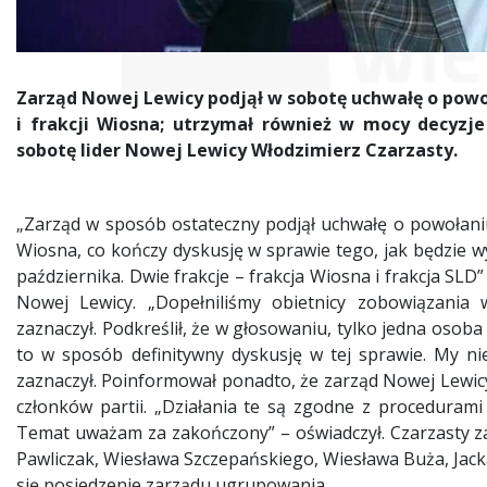
Zarząd Nowej Lewicy podjął w sobotę uchwałę o powo
i frakcji Wiosna; utrzymał również w mocy decyzje
sobotę lider Nowej Lewicy Włodzimierz Czarzasty.
„Zarząd w sposób ostateczny podjął uchwałę o powołaniu 
Wiosna, co kończy dyskusję w sprawie tego, jak będzie 
października. Dwie frakcje – frakcja Wiosna i frakcja SL
Nowej Lewicy. „Dopełniliśmy obietnicy zobowiązania 
zaznaczył. Podkreślił, że w głosowaniu, tylko jedna osoba 
to w sposób definitywny dyskusję w tej sprawie. My ni
zaznaczył. Poinformował ponadto, że zarząd Nowej Lewicy
członków partii. „Działania te są zgodne z procedurami 
Temat uważam za zakończony” – oświadczył. Czarzasty za
Pawliczak, Wiesława Szczepańskiego, Wiesława Buża, Jac
się posiedzenie zarządu ugrupowania.