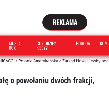
REKLAMA
MUSIC
CO? GDZIE?
POGODA
KOMU
BOX
KIEDY?
HICAGO.
>
Polonia Amerykańska
>
Zarząd Nowej Lewicy podją
łę o powołaniu dwóch frakcji,