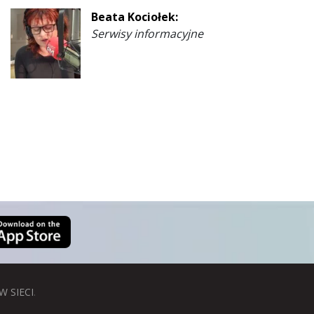
Beata Kociołek:
Serwisy informacyjne
W SIECI
.