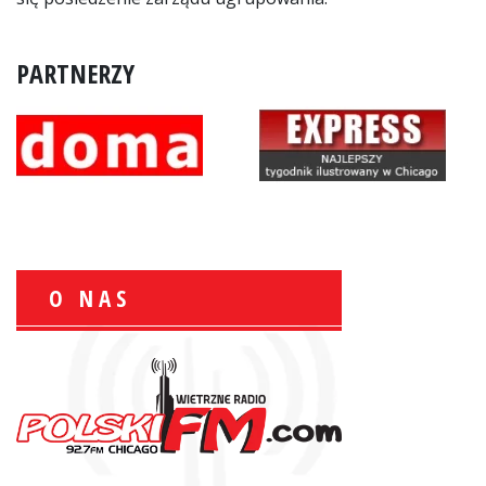
PARTNERZY
O NAS
Zbigniew Wojewnik:
Informacje Giełdowe