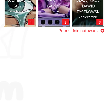
KUZIMOWICZ,
MARTIN
BŁAŻEJ KRÓL,
KAEYRA
GARRIX
DAWID
Szkoda na to łez
Bizarre
TYSZKOWSKI
Zabierz mnie
1
2
3
Poprzednie notowania