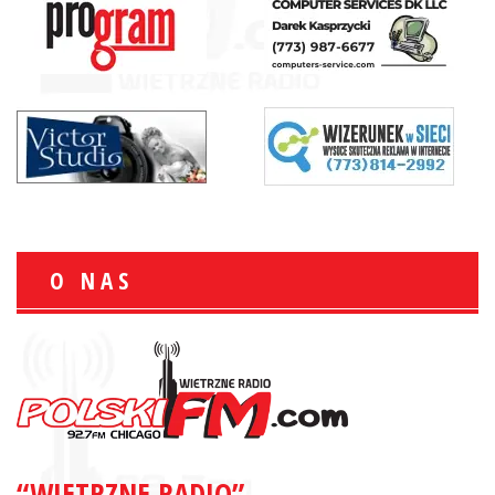
O NAS
“WIETRZNE RADIO”