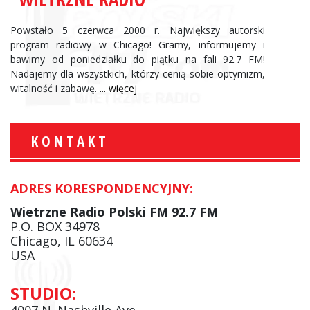
Powstało 5 czerwca 2000 r. Największy autorski
program radiowy w Chicago! Gramy, informujemy i
bawimy od poniedziałku do piątku na fali 92.7 FM!
Nadajemy dla wszystkich, którzy cenią sobie optymizm,
witalność i zabawę.
... więcej
KONTAKT
ADRES KORESPONDENCYJNY:
Wietrzne Radio Polski FM 92.7 FM
P.O. BOX 34978
Chicago, IL 60634
USA
STUDIO:
4007 N. Nashville Ave.