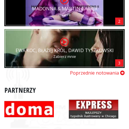
MADONNA & MARTIN GARRIX
Bizarre
2
EWA KOC, BŁAŻEJ KRÓL, DAWID TYSZKOWSKI
Zabierz mnie
3
Poprzednie notowania
PARTNERZY