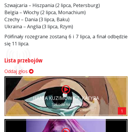
Szwajcaria – Hiszpania (2 lipca, Petersburg)
Belgia – Włochy (2 lipca, Monachium)
Czechy – Dania (3 lipca, Baku)
Ukraina – Anglia (3 lipca, Rzym)
Półfinały rozegrane zostaną 6 i 7 lipca, a finał odbędzie
się 11 lipca.
Lista przebojów
Oddaj głos
HANIA KUZIMOWICZ, KAEYRA
Szkoda na to łez
1