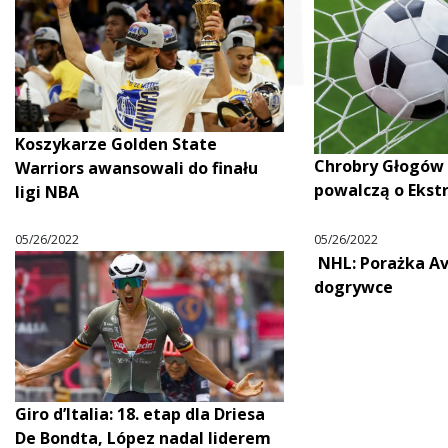
Koszykarze Golden State
Chrobry Głogów 
Warriors awansowali do finału
powalczą o Ekst
ligi NBA
05/26/2022
05/26/2022
NHL: Porażka A
dogrywce
Giro d’Italia: 18. etap dla Driesa
De Bondta, López nadal liderem