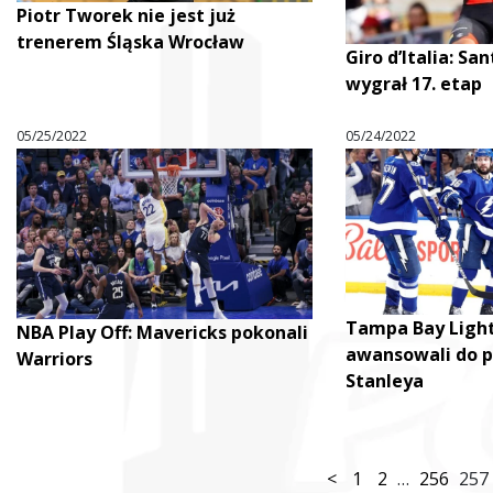
Piotr Tworek nie jest już
trenerem Śląska Wrocław
Giro d’Italia: Sa
wygrał 17. etap
05/25/2022
05/24/2022
Tampa Bay Ligh
NBA Play Off: Mavericks pokonali
awansowali do p
Warriors
Stanleya
<
1
2
…
256
257