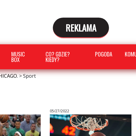
REKLAMA
MUSIC
CO? GDZIE?
POGODA
KOMU
BOX
KIEDY?
HICAGO.
>
Sport
05/27/2022