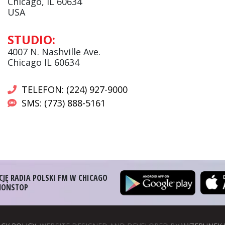
Chicago, IL 60634
USA
Andrzej Wąsewicz:
STUDIO:
Komentator / Poranny Express
4007 N. Nashville Ave.
Chicago IL 60634
TELEFON: (224) 927-9000
SMS: (773) 888-5161
CJĘ RADIA POLSKI FM W CHICAGO
 NONSTOP