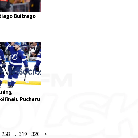
ntiago Buitrago
tning
ółfinału Pucharu
258
…
319
320
>