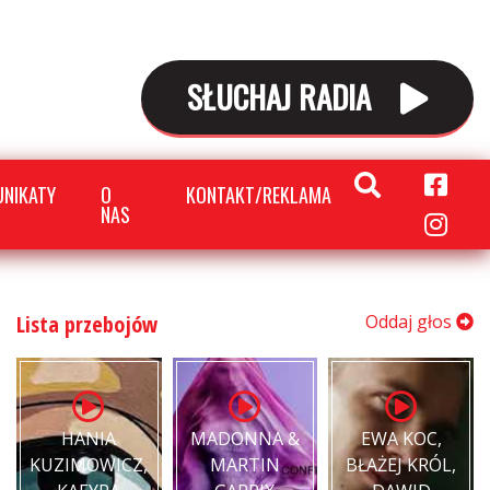
SŁUCHAJ RADIA
NIKATY
O
KONTAKT/REKLAMA
NAS
Lista przebojów
Oddaj głos
HANIA
MADONNA &
EWA KOC,
KUZIMOWICZ,
MARTIN
BŁAŻEJ KRÓL,