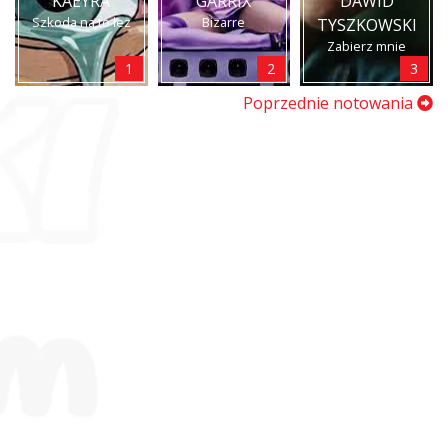
KAEYRA
GARRIX
DAWID
Szkoda na to łez
Bizarre
TYSZKOWSKI
Zabierz mnie
1
2
3
Poprzednie notowania