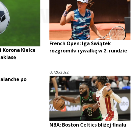
French Open: Iga Świątek
i Korona Kielce
rozgromiła rywalkę w 2. rundzie
raklasę
05/26/2022
valanche po
NBA: Boston Celtics bliżej finału