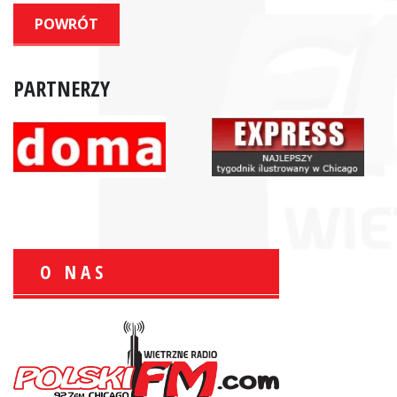
POWRÓT
PARTNERZY
O NAS
Zbigniew Wojewnik:
Informacje Giełdowe