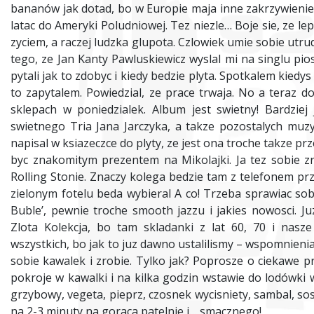
bananów jak dotad, bo w Europie maja inne zakrzywienie. 
latac do Ameryki Poludniowej. Tez niezle… Boje sie, ze lep
zyciem, a raczej ludzka glupota. Czlowiek umie sobie utrud
tego, ze Jan Kanty Pawluskiewicz wyslal mi na singlu pio
pytali jak to zdobyc i kiedy bedzie plyta. Spotkalem kied
to zapytalem. Powiedzial, ze prace trwaja. No a teraz do
sklepach w poniedzialek. Album jest swietny! Bardzie
swietnego Tria Jana Jarczyka, a takze pozostalych mu
napisal w ksiazeczce do plyty, ze jest ona troche takze pr
byc znakomitym prezentem na Mikolajki. Ja tez sobie zr
Rolling Stonie. Znaczy kolega bedzie tam z telefonem pr
zielonym fotelu beda wybieral A co! Trzeba sprawiac so
Buble’, pewnie troche smooth jazzu i jakies nowosci. J
Zlota Kolekcja, bo tam skladanki z lat 60, 70 i nasz
wszystkich, bo jak to juz dawno ustalilismy – wspomnienia
sobie kawalek i zrobie. Tylko jak? Poprosze o ciekawe pr
pokroje w kawalki i na kilka godzin wstawie do lodówki 
grzybowy, vegeta, pieprz, czosnek wycisniety, sambal, sos
na 2-3 minuty na goraca patelnie i… smacznego!