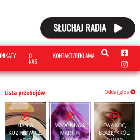
SŁUCHAJ RADIA
NIKATY
O
KONTAKT/REKLAMA
NAS
Lista przebojów
Oddaj głos
HANIA
MADONNA &
EWA KOC,
KUZIMOWICZ,
MARTIN
BŁAŻEJ KRÓL,