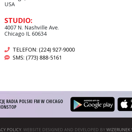
USA
Andrzej Wąsewicz:
STUDIO:
Komentator / Poranny Express
4007 N. Nashville Ave.
Chicago IL 60634
TELEFON: (224) 927-9000
SMS: (773) 888-5161
CJĘ RADIA POLSKI FM W CHICAGO
 NONSTOP
ACY POLICY
. WEBSITE DESIGNED AND DEVELOPED BY
WIZERUNEK 