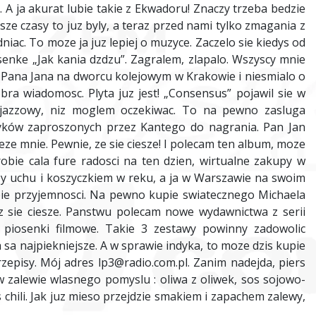
A ja akurat lubie takie z Ekwadoru! Znaczy trzeba bedzie
sze czasy to juz byly, a teraz przed nami tylko zmagania z
niac. To moze ja juz lepiej o muzyce. Zaczelo sie kiedys od
senke „Jak kania dzdzu”. Zagralem, zlapalo. Wszyscy mnie
ys Pana Jana na dworcu kolejowym w Krakowie i niesmialo o
bra wiadomosc. Plyta juz jest! „Consensus” pojawil sie w
j jazzowy, niz moglem oczekiwac. To na pewno zasluga
zyków zaproszonych przez Kantego do nagrania. Pan Jan
zeze mnie. Pewnie, ze sie ciesze! I polecam ten album, moze
obie cala fure radosci na ten dzien, wirtualne zakupy w
zy uchu i koszyczkiem w reku, a ja w Warszawie na swoim
bie przyjemnosci. Na pewno kupie swiatecznego Michaela
uz sie ciesze. Panstwu polecam nowe wydawnictwa z serii
e piosenki filmowe. Takie 3 zestawy powinny zadowolic
 sa najpiekniejsze. A w sprawie indyka, to moze dzis kupie
zepisy. Mój adres lp3@radio.com.pl. Zanim nadejda, piers
w zalewie wlasnego pomyslu : oliwa z oliwek, sos sojowo-
 chili. Jak juz mieso przejdzie smakiem i zapachem zalewy,