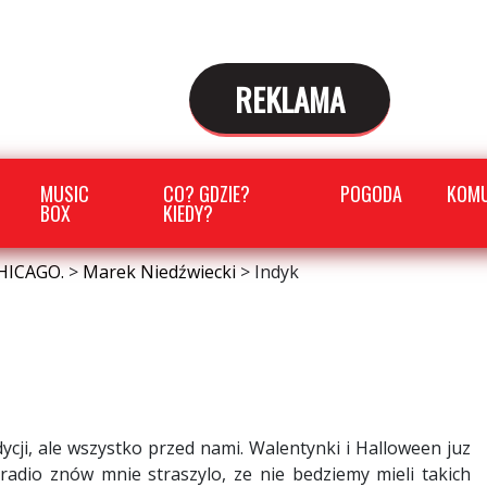
REKLAMA
MUSIC
CO? GDZIE?
POGODA
KOMU
BOX
KIEDY?
HICAGO.
>
Marek Niedźwiecki
>
Indyk
ycji, ale wszystko przed nami. Walentynki i Halloween juz
radio znów mnie straszylo, ze nie bedziemy mieli takich