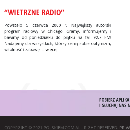
“WIETRZNE RADIO”
Powstało 5 czerwca 2000 r. Największy autorski
program radiowy w Chicago! Gramy, informujemy i
bawimy od poniedziałku do piątku na fali 92.7 FM!
Nadajemy dla wszystkich, którzy cenią sobie optymizm,
witalność i zabawę.
... więcej
POBIERZ APLIKA
I SŁUCHAJ NAS
COPYRGIHT © 2021 POLSKIFM.COM ALL RIGHT RESERVED.
PRIV