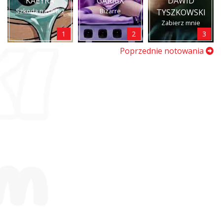
KAEYRA
GARRIX
DAWID
Szkoda na to łez
Bizarre
TYSZKOWSKI
Zabierz mnie
1
2
3
Poprzednie notowania