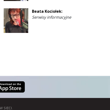
Beata Kociołek:
Serwisy informacyjne
W SIECI
.