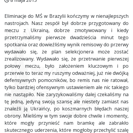
8 maja 2015
Eliminacje do MŚ w Brazylii kończymy w nienajlepszych
nastrojach. Nasz zespół był dobrze przygotowany do
meczu z Ukrainą, dobrze zmotywowany i kiedy
przetrzymaliśmy pierwsze dwadzieścia minut tego
spotkania oraz dowieźliśmy wynik remisowy do przerwy
wydawało się, że plan selekcjonera może zostać
zrealizowany. Wydawało się, że przetrwanie pierwszej
połowy meczu, było założeniem kluczowym i po
przerwie to teraz my ruszymy odważniej, już nie dwójką
defensywnych pomocników, bo remis nas nie ratował,
tylko bardziej ofensywnym ustawieniem ale nic takiego
nie nastąpiło. Nie zaryzykowaliśmy dalej czekaliśmy na
tę jedną, jedyną swoją szansę ale niestety zamiast nas
znaleźli ją Ukraińcy, po koszmarnych błędach naszej
obrony. Mieliśmy w tym swoje dobre chwile i momenty,
które mogły przynieść nam bramkę ale zabrakło
skutecznego uderzenia, które mogłoby przechylić szalę