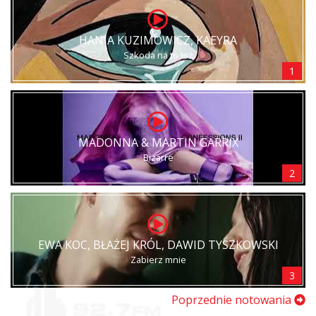
HANIA KUZIMOWICZ, KAEYRA
Szkoda na to łez
1
MADONNA & MARTIN GARRIX
Bizarre
2
EWA KOC, BŁAŻEJ KRÓL, DAWID TYSZKOWSKI
Zabierz mnie
3
Poprzednie notowania