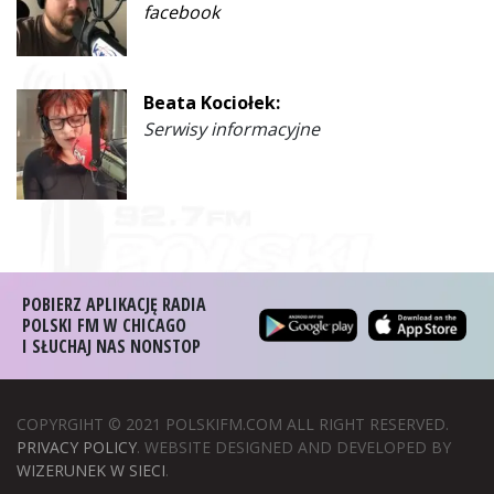
facebook
Beata Kociołek:
Serwisy informacyjne
POBIERZ APLIKACJĘ RADIA
POLSKI FM W CHICAGO
I SŁUCHAJ NAS NONSTOP
COPYRGIHT © 2021 POLSKIFM.COM ALL RIGHT RESERVED.
PRIVACY POLICY
. WEBSITE DESIGNED AND DEVELOPED BY
WIZERUNEK W SIECI
.