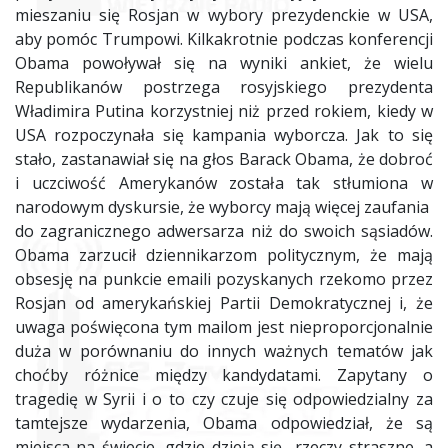
mieszaniu się Rosjan w wybory prezydenckie w USA,
aby pomóc Trumpowi. Kilkakrotnie podczas konferencji
Obama powoływał się na wyniki ankiet, że wielu
Republikanów postrzega rosyjskiego prezydenta
Władimira Putina korzystniej niż przed rokiem, kiedy w
USA rozpoczynała się kampania wyborcza. Jak to się
stało, zastanawiał się na głos Barack Obama, że dobroć
i uczciwość Amerykanów została tak stłumiona w
narodowym dyskursie, że wyborcy mają więcej zaufania
do zagranicznego adwersarza niż do swoich sąsiadów.
Obama zarzucił dziennikarzom politycznym, że mają
obsesję na punkcie emaili pozyskanych rzekomo przez
Rosjan od amerykańskiej Partii Demokratycznej i, że
uwaga poświęcona tym mailom jest nieproporcjonalnie
duża w porównaniu do innych ważnych tematów jak
choćby różnice między kandydatami. Zapytany o
tragedię w Syrii i o to czy czuje się odpowiedzialny za
tamtejsze wydarzenia, Obama odpowiedział, że są
miejsca na świecie, gdzie dzieją się rzeczy straszne, a