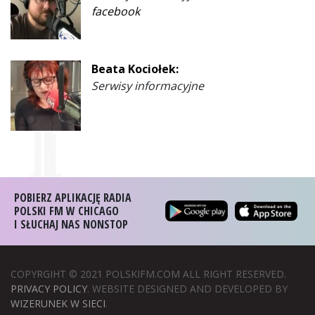
facebook
Beata Kociołek:
Serwisy informacyjne
POBIERZ APLIKACJĘ RADIA
POLSKI FM W CHICAGO
I SŁUCHAJ NAS NONSTOP
COPYRGIHT © 2021 POLSKIFM.COM ALL RIGHT RESERVED.
PRIVACY POLICY
. WEBSITE DESIGNED AND DEVELOPED BY
WIZERUNEK W SIECI
.