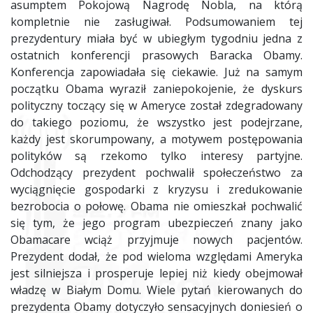
asumptem Pokojową Nagrodę Nobla, na którą
kompletnie nie zasługiwał. Podsumowaniem tej
prezydentury miała być w ubiegłym tygodniu jedna z
ostatnich konferencji prasowych Baracka Obamy.
Konferencja zapowiadała się ciekawie. Już na samym
początku Obama wyraził zaniepokojenie, że dyskurs
polityczny toczący się w Ameryce został zdegradowany
do takiego poziomu, że wszystko jest podejrzane,
każdy jest skorumpowany, a motywem postępowania
polityków są rzekomo tylko interesy partyjne.
Odchodzący prezydent pochwalił społeczeństwo za
wyciągnięcie gospodarki z kryzysu i zredukowanie
bezrobocia o połowę. Obama nie omieszkał pochwalić
się tym, że jego program ubezpieczeń znany jako
Obamacare wciąż przyjmuje nowych pacjentów.
Prezydent dodał, że pod wieloma względami Ameryka
jest silniejsza i prosperuje lepiej niż kiedy obejmował
władzę w Białym Domu. Wiele pytań kierowanych do
prezydenta Obamy dotyczyło sensacyjnych doniesień o