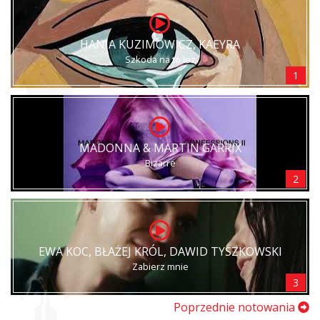
HANIA KUZIMOWICZ, KAEYRA
Szkoda na to łez
1
MADONNA & MARTIN GARRIX
Bizarre
2
EWA KOC, BŁAŻEJ KRÓL, DAWID TYSZKOWSKI
Zabierz mnie
3
Poprzednie notowania