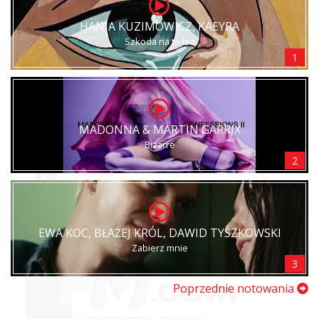
HANIA KUZIMOWICZ, KAEYRA
Szkoda na to łez
1
MADONNA & MARTIN GARRIX
Bizarre
2
EWA KOC, BŁAŻEJ KRÓL, DAWID TYSZKOWSKI
Zabierz mnie
3
Poprzednie notowania