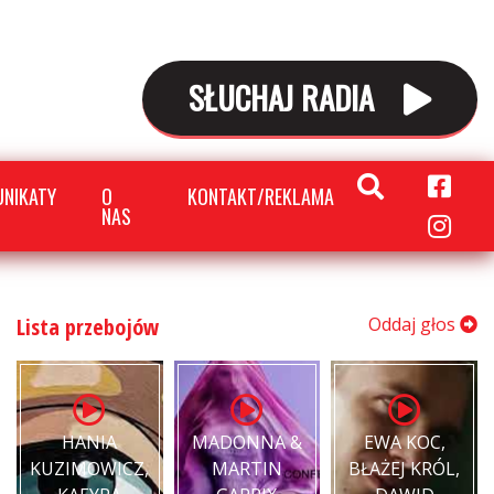
SŁUCHAJ RADIA
NIKATY
O
KONTAKT/REKLAMA
NAS
Lista przebojów
Oddaj głos
HANIA
MADONNA &
EWA KOC,
KUZIMOWICZ,
MARTIN
BŁAŻEJ KRÓL,