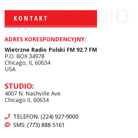
KONTAKT
ADRES KORESPONDENCYJNY:
Krzysztof Wawer:
Komentator
Wietrzne Radio Polski FM 92.7 FM
facebook
P.O. BOX 34978
Chicago, IL 60634
USA
Andrzej Wąsewicz:
STUDIO:
Komentator / Poranny Express
4007 N. Nashville Ave.
Chicago IL 60634
TELEFON: (224) 927-9000
SMS: (773) 888-5161