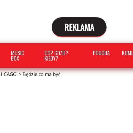
REKLAMA
MUSIC
CO? GDZIE?
POGODA
KOMU
BOX
KIEDY?
HICAGO.
>
Będzie co ma być