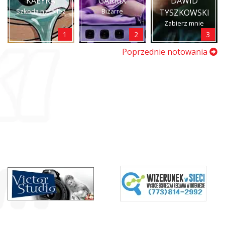
KAEYRA
GARRIX
DAWID
Szkoda na to łez
Bizarre
TYSZKOWSKI
Zabierz mnie
1
2
3
Poprzednie notowania