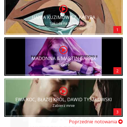
HANIA KUZIMOWICZ, KAEYRA
Szkoda na to łez
1
MADONNA & MARTIN GARRIX
Bizarre
2
EWA KOC, BŁAŻEJ KRÓL, DAWID TYSZKOWSKI
Zabierz mnie
3
Poprzednie notowania