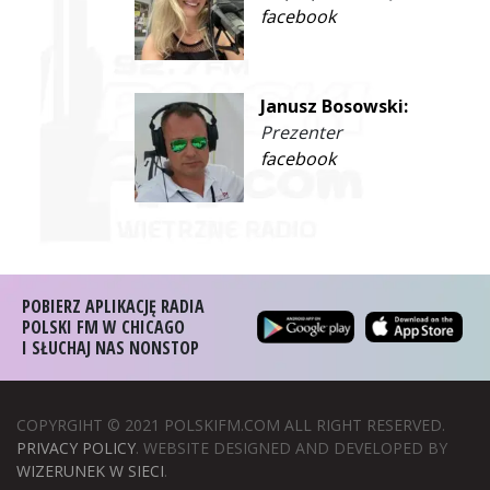
facebook
Janusz Bosowski:
Prezenter
facebook
POBIERZ APLIKACJĘ RADIA
POLSKI FM W CHICAGO
I SŁUCHAJ NAS NONSTOP
COPYRGIHT © 2021 POLSKIFM.COM ALL RIGHT RESERVED.
PRIVACY POLICY
. WEBSITE DESIGNED AND DEVELOPED BY
WIZERUNEK W SIECI
.