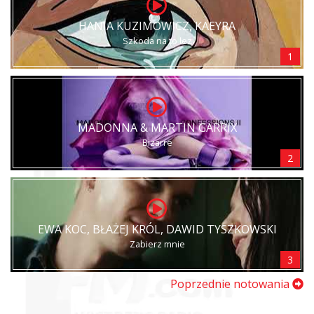
HANIA KUZIMOWICZ, KAEYRA
Szkoda na to łez
1
MADONNA & MARTIN GARRIX
Bizarre
2
EWA KOC, BŁAŻEJ KRÓL, DAWID TYSZKOWSKI
Zabierz mnie
3
Poprzednie notowania