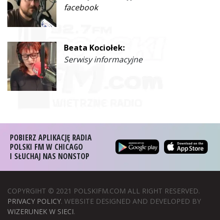
facebook
Beata Kociołek:
Serwisy informacyjne
POBIERZ APLIKACJĘ RADIA
POLSKI FM W CHICAGO
I SŁUCHAJ NAS NONSTOP
COPYRGIHT © 2021 POLSKIFM.COM ALL RIGHT RESERVED.
PRIVACY POLICY
. WEBSITE DESIGNED AND DEVELOPED BY
WIZERUNEK W SIECI
.