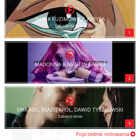
HANIA KUZIMOWICZ, KAEYRA
Szkoda na to łez
1
MADONNA & MARTIN GARRIX
Bizarre
2
EWA KOC, BŁAŻEJ KRÓL, DAWID TYSZKOWSKI
Zabierz mnie
3
Poprzednie notowania