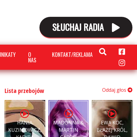
SŁUCHAJ RADIA
NIKATY
O
KONTAKT/REKLAMA
NAS
Lista przebojów
Oddaj głos
HANIA
MADONNA &
EWA KOC,
KUZIMOWICZ,
MARTIN
BŁAŻEJ KRÓL,