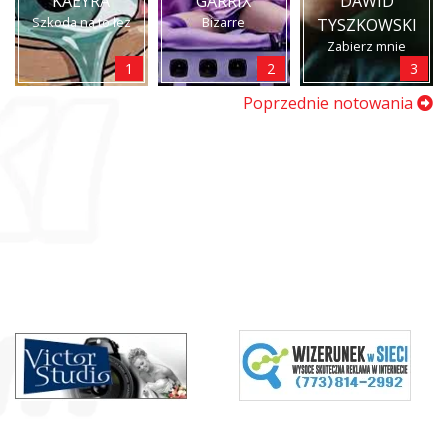
KAEYRA
GARRIX
DAWID
Szkoda na to łez
Bizarre
TYSZKOWSKI
Zabierz mnie
1
2
3
Poprzednie notowania