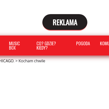
REKLAMA
MUSIC
CO? GDZIE?
POGODA
KOMU
BOX
KIEDY?
HICAGO.
>
Kocham chwile