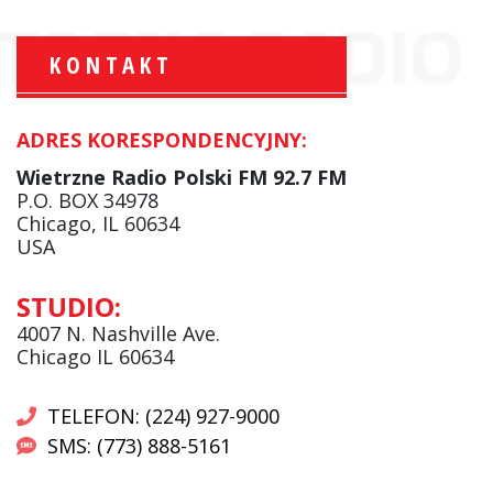
KONTAKT
ADRES KORESPONDENCYJNY:
Krzysztof Wawer:
Komentator
Wietrzne Radio Polski FM 92.7 FM
facebook
P.O. BOX 34978
Chicago, IL 60634
USA
Andrzej Wąsewicz:
STUDIO:
Komentator / Poranny Express
4007 N. Nashville Ave.
Chicago IL 60634
TELEFON: (224) 927-9000
SMS: (773) 888-5161