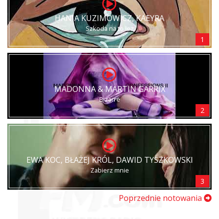
HANIA KUZIMOWICZ, KAEYRA
Szkoda na to łez
1
MADONNA & MARTIN GARRIX
Bizarre
2
EWA KOC, BŁAŻEJ KRÓL, DAWID TYSZKOWSKI
Zabierz mnie
3
Poprzednie notowania