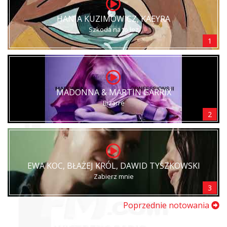
HANIA KUZIMOWICZ, KAEYRA
Szkoda na to łez
1
MADONNA & MARTIN GARRIX
Bizarre
2
EWA KOC, BŁAŻEJ KRÓL, DAWID TYSZKOWSKI
Zabierz mnie
3
Poprzednie notowania