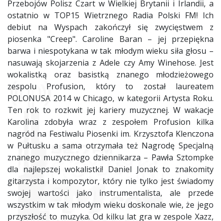
Przebojów Polisz Czart w Wielkiej Brytanii i Irlandii, a
ostatnio w TOP15 Wietrznego Radia Polski FM! Ich
debiut na Wyspach zakończył się zwycięstwem z
piosenka "Creep". Caroline Baran – jej przepiękna
barwa i niespotykana w tak młodym wieku siła głosu –
nasuwają skojarzenia z Adele czy Amy Winehose. Jest
wokalistką oraz basistką znanego młodzieżowego
zespolu Profusion, który to został laureatem
POLONUSA 2014 w Chicago, w kategorii Artysta Roku.
Ten rok to rozkwit jej kariery muzycznej. W wakacje
Karolina zdobyła wraz z zespołem Profusion kilka
nagród na Festiwalu Piosenki im. Krzysztofa Klenczona
w Pułtusku a sama otrzymała też Nagrodę Specjalną
znanego muzycznego dziennikarza – Pawła Sztompke
dla najlepszej wokalistki! Daniel Jonak to znakomity
gitarzysta i kompozytor, który nie tylko jest świadomy
swojej wartości jako instrumentalista, ale przede
wszystkim w tak młodym wieku doskonale wie, że jego
przyszłość to muzyka. Od kilku lat gra w zespole Xazz,