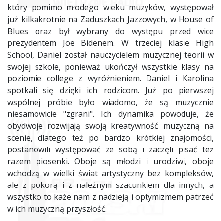
który pomimo młodego wieku muzyków, występował
już kilkakrotnie na Zaduszkach Jazzowych, w House of
Blues oraz był wybrany do występu przed wice
prezydentem Joe Bidenem. W trzeciej klasie High
School, Daniel został nauczycielem muzycznej teorii w
swojej szkole, ponieważ ukończył wszystkie klasy na
poziomie college z wyróżnieniem. Daniel i Karolina
spotkali się dzięki ich rodzicom. Już po pierwszej
wspólnej próbie było wiadomo, że są muzycznie
niesamowicie "zgrani". Ich dynamika powoduje, że
obydwoje rozwijają swoją kreatywność muzyczną na
scenie, dlatego też po bardzo krótkiej znajomości,
postanowili występować ze sobą i zaczęli pisać też
razem piosenki. Oboje są młodzi i urodziwi, oboje
wchodzą w wielki świat artystyczny bez kompleksów,
ale z pokorą i z należnym szacunkiem dla innych, a
wszystko to każe nam z nadzieją i optymizmem patrzeć
w ich muzyczną przyszłość.