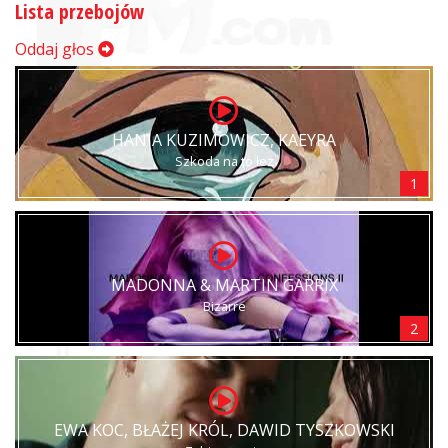
Lista przebojów
Oddaj głos
HANIA KUZIMOWICZ, KAEYRA
Szkoda na to łez
1
MADONNA & MARTIN GARRIX
Bizarre
2
EWA KOC, BŁAŻEJ KRÓL, DAWID TYSZKOWSKI