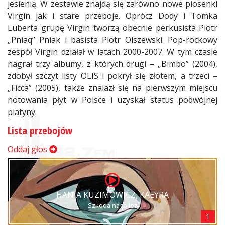
jesienią. W zestawie znajdą się zarówno nowe piosenki
Virgin jak i stare przeboje. Oprócz Dody i Tomka
Luberta grupę Virgin tworzą obecnie perkusista Piotr
„Pniaq” Pniak i basista Piotr Olszewski. Pop-rockowy
zespół Virgin działał w latach 2000-2007. W tym czasie
nagrał trzy albumy, z których drugi – „Bimbo” (2004),
zdobył szczyt listy OLIS i pokrył się złotem, a trzeci –
„Ficca” (2005), także znalazł się na pierwszym miejscu
notowania płyt w Polsce i uzyskał status podwójnej
platyny.
Lista przebojów
Oddaj głos
HANIA KUZIMOWICZ, KAEYRA
Szkoda na to łez
1