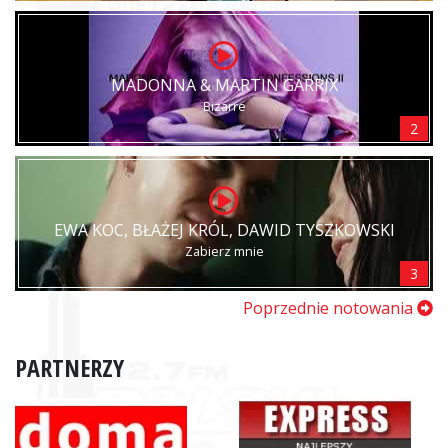
MADONNA & MARTIN GARRIX
Bizarre
2
EWA KOC, BŁAŻEJ KRÓL, DAWID TYSZKOWSKI
Zabierz mnie
3
Poprzednie notowania
PARTNERZY