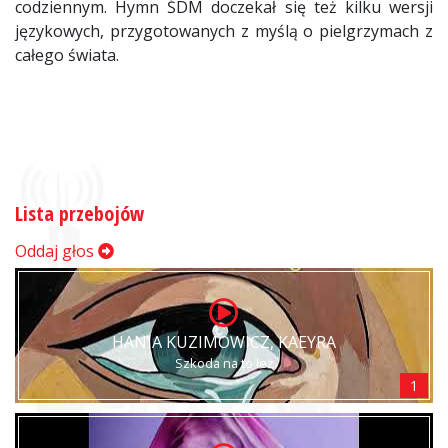
codziennym. Hymn ŚDM doczekał się też kilku wersji
językowych, przygotowanych z myślą o pielgrzymach z
całego świata.
Lista przebojów
Oddaj głos
HANIA KUZIMOWICZ, KAEYRA
Szkoda na to łez
1