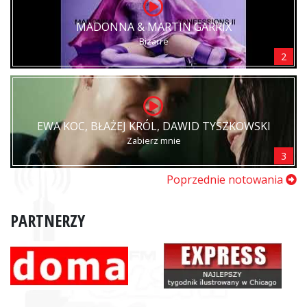
MADONNA & MARTIN GARRIX
Bizarre
2
EWA KOC, BŁAŻEJ KRÓL, DAWID TYSZKOWSKI
Zabierz mnie
3
Poprzednie notowania
PARTNERZY