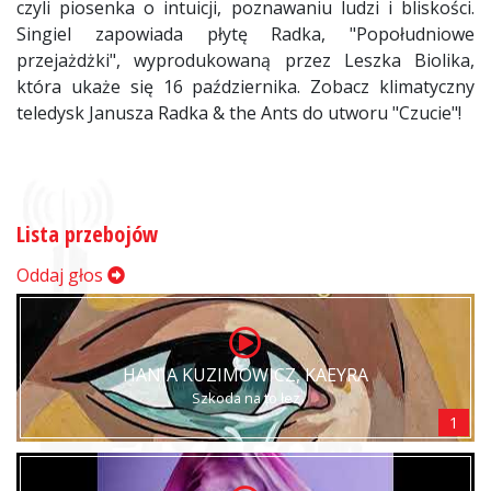
czyli piosenka o intuicji, poznawaniu ludzi i bliskości.
Singiel zapowiada płytę Radka, "Popołudniowe
przejażdżki", wyprodukowaną przez Leszka Biolika,
która ukaże się 16 października. Zobacz klimatyczny
teledysk Janusza Radka & the Ants do utworu "Czucie"!
Lista przebojów
Oddaj głos
HANIA KUZIMOWICZ, KAEYRA
Szkoda na to łez
1