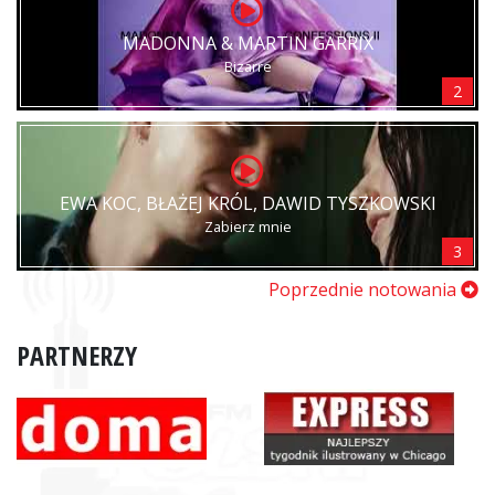
MADONNA & MARTIN GARRIX
Bizarre
2
EWA KOC, BŁAŻEJ KRÓL, DAWID TYSZKOWSKI
Zabierz mnie
3
Poprzednie notowania
PARTNERZY