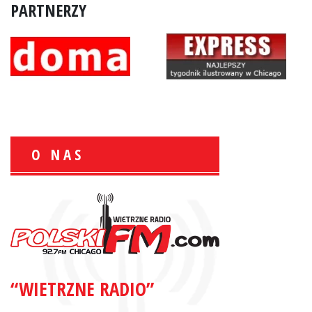
PARTNERZY
O NAS
Zbigniew Wojewnik:
Informacje Giełdowe
“WIETRZNE RADIO”