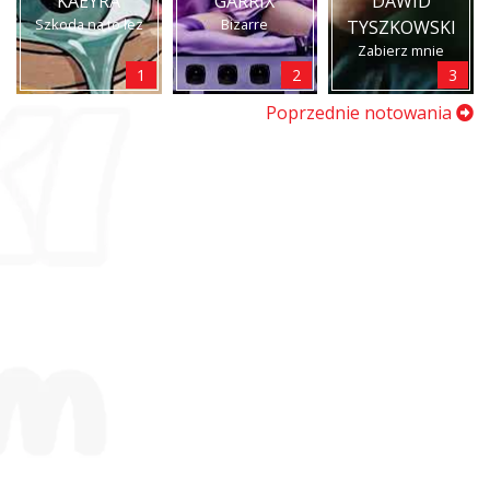
KAEYRA
GARRIX
DAWID
Szkoda na to łez
Bizarre
TYSZKOWSKI
Zabierz mnie
1
2
3
Poprzednie notowania