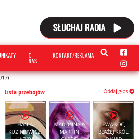
SŁUCHAJ RADIA
NIKATY
O
KONTAKT/REKLAMA
NAS
017)
Lista przebojów
Oddaj głos
HANIA
MADONNA &
EWA KOC,
KUZIMOWICZ,
MARTIN
BŁAŻEJ KRÓL,