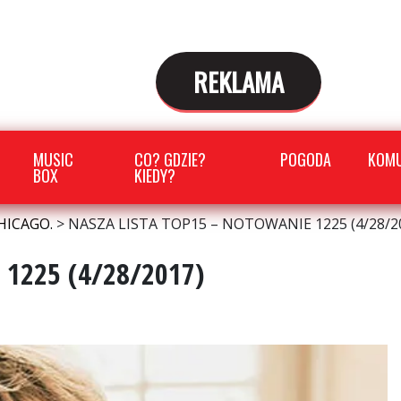
REKLAMA
MUSIC
CO? GDZIE?
POGODA
KOMU
BOX
KIEDY?
HICAGO.
>
NASZA LISTA TOP15 – NOTOWANIE 1225 (4/28/2
1225 (4/28/2017)