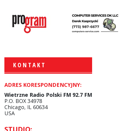
KONTAKT
ADRES KORESPONDENCYJNY:
Krzysztof Wawer:
Komentator
Wietrzne Radio Polski FM 92.7 FM
facebook
P.O. BOX 34978
Chicago, IL 60634
USA
Andrzej Wąsewicz:
STUDIO:
Komentator / Poranny Express