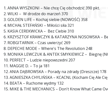
1. ANNA WYSZKONI – Nie chcę Cię obchodzić 390 pkt.
2. WILKI – W drodze do marzeń 370
3. GOLDEN LIFE – Kochaj siebie (NOWOŚĆ) 358
4. MICHAŁ STEFAŃSKI – Miłości siła 321
5. KASIA CEREKWICKA – Bez Ciebie 310
6. KRZYSZTOF KRAWCZYK & KATARZYNA NOSOWSKA – Be
7. ROBGITARNIK – Czas uwierzyć 269
8. DEPECHE MODE – Where's The Revolution 248
9. MONIKA LEWCZUK & ANTEK SMYKIEWICZ – Biegnę (N
10. PERFECT – Ludzie niepowszedni 207
11. MAGGIE D. – To ja 181
12. ANIA DĄBROWSKA – Porady na zdrady (Dreszcze) 178
13. AGNIESZKA CHYLIŃSKA – KCACNL (Kocham Cię Ale Cię 
14. BEATA – Ruchome wydmy 132
15. MIKE & THE MECHANICS – Don't Know What Came Ov