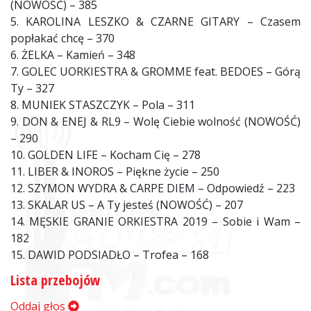
(NOWOŚĆ) – 385
5. KAROLINA LESZKO & CZARNE GITARY – Czasem
popłakać chcę – 370
6. ŻELKA – Kamień – 348
7. GOLEC UORKIESTRA & GROMME feat. BEDOES – Górą
Ty – 327
8. MUNIEK STASZCZYK – Pola – 311
9. DON & ENEJ & RL9 – Wolę Ciebie wolność (NOWOŚĆ)
– 290
10. GOLDEN LIFE – Kocham Cię – 278
11. LIBER & INOROS – Piękne życie – 250
12. SZYMON WYDRA & CARPE DIEM – Odpowiedź – 223
13. SKALAR US – A Ty jesteś (NOWOŚĆ) – 207
14. MĘSKIE GRANIE ORKIESTRA 2019 – Sobie i Wam –
182
15. DAWID PODSIADŁO – Trofea – 168
Lista przebojów
Oddaj głos