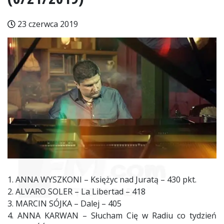
23 czerwca 2019
1. ANNA WYSZKONI – Księżyc nad Juratą – 430 pkt.
2. ALVARO SOLER – La Libertad – 418
3. MARCIN SÓJKA – Dalej – 405
4. ANNA KARWAN – Słucham Cię w Radiu co tydzień