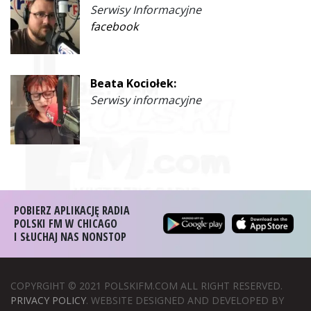
Serwisy Informacyjne
facebook
Beata Kociołek:
Serwisy informacyjne
POBIERZ APLIKACJĘ RADIA
POLSKI FM W CHICAGO
I SŁUCHAJ NAS NONSTOP
COPYRGIHT © 2021 POLSKIFM.COM ALL RIGHT RESERVED.
PRIVACY POLICY
. WEBSITE DESIGNED AND DEVELOPED BY