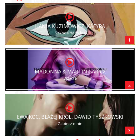
HANIA KUZIMOWICZ, KAEYRA
Szkoda na to łez
1
MADONNA & MARTIN GARRIX
Bizarre
2
EWA KOC, BŁAŻEJ KRÓL, DAWID TYSZKOWSKI
Zabierz mnie
3