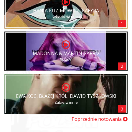
HANIA KUZIMOWICZ, KAEYRA
Szkoda na to łez
1
MADONNA & MARTIN GARRIX
Bizarre
2
EWA KOC, BŁAŻEJ KRÓL, DAWID TYSZKOWSKI
Zabierz mnie
3
Poprzednie notowania