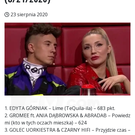
23 sierpnia 2020
1. EDYTA GÓRNIAK – Lime (TeQuila-ila) – 683 pkt.
2. GROMEE ft. ANIA DĄBROWSKA & ABRADAB – Powiedz
mi (kto w tych oczach mieszka) – 624
3. GOLEC UORKIESTRA & CZARNY HIFI – Przyjdzie czas –