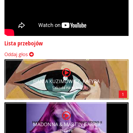
Lista przebojów
Oddaj głos
HANIA KUZIMOWICZ, KAEYRA
Szkoda na to łez
1
MADONNA & MARTIN GARRIX
Bizarre