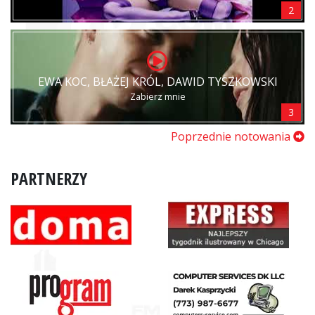
2
EWA KOC, BŁAŻEJ KRÓL, DAWID TYSZKOWSKI
Zabierz mnie
3
Poprzednie notowania
PARTNERZY