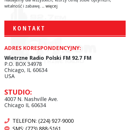
witalność i zabawę.
... więcej
KONTAKT
ADRES KORESPONDENCYJNY:
Wietrzne Radio Polski FM 92.7 FM
P.O. BOX 34978
Chicago, IL 60634
USA
STUDIO:
4007 N. Nashville Ave.
Chicago IL 60634
TELEFON: (224) 927-9000
SMS: (773) 888-5161