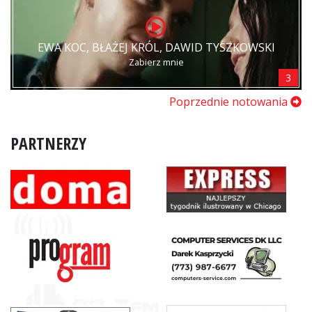
EWA KOC, BŁAŻEJ KRÓL, DAWID TYSZKOWSKI
Zabierz mnie
3
Poprzednie notowania
PARTNERZY