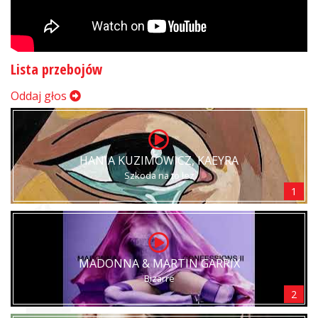
Lista przebojów
Oddaj głos
HANIA KUZIMOWICZ, KAEYRA
Szkoda na to łez
1
MADONNA & MARTIN GARRIX
Bizarre
2