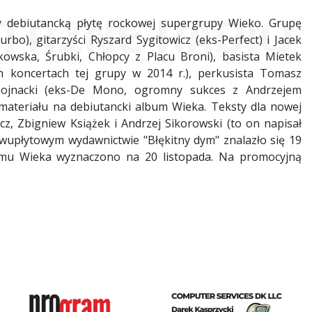
cy debiutancką płytę rockowej supergrupy Wieko. Grupę
bo), gitarzyści Ryszard Sygitowicz (eks-Perfect) i Jacek
kowska, Śrubki, Chłopcy z Placu Broni), basista Mietek
ch koncertach tej grupy w 2014 r.), perkusista Tomasz
Chojnacki (eks-De Mono, ogromny sukces z Andrzejem
 materiału na debiutancki album Wieka. Teksty dla nowej
cz, Zbigniew Książek i Andrzej Sikorowski (to on napisał
upłytowym wydawnictwie "Błękitny dym" znalazło się 19
umu Wieka wyznaczono na 20 listopada. Na promocyjną