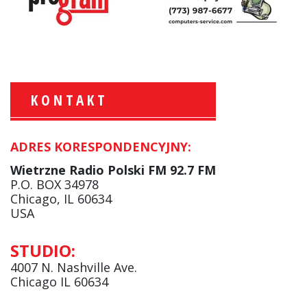
KONTAKT
ADRES KORESPONDENCYJNY:
Krzysztof Wawer:
Komentator
Wietrzne Radio Polski FM 92.7 FM
facebook
P.O. BOX 34978
Chicago, IL 60634
USA
Andrzej Wąsewicz:
STUDIO:
Komentator / Poranny Express
4007 N. Nashville Ave.
Chicago IL 60634