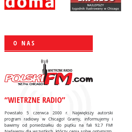
O NAS
Zbigniew Wojewnik:
Informacje Giełdowe
“WIETRZNE RADIO”
Powstało 5 czerwca 2000 r. Największy autorski
program radiowy w Chicago! Gramy, informujemy i
bawimy od poniedziałku do piątku na fali 92.7 FM!
Nadajemy dla wszystkich, którzy cenią sobie optymizm,