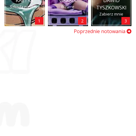
KAEYRA
GARRIX
DAWID
Szkoda na to łez
Bizarre
TYSZKOWSKI
Zabierz mnie
1
2
3
Poprzednie notowania