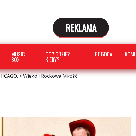
REKLAMA
MUSIC
CO? GDZIE?
POGODA
KOMU
BOX
KIEDY?
HICAGO.
>
Wieko i Rockowa Miłość