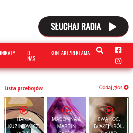
SŁUCHAJ RADIA
NIKATY
O
KONTAKT/REKLAMA
NAS
Lista przebojów
Oddaj głos
HANIA
MADONNA &
EWA KOC,
KUZIMOWICZ,
MARTIN
BŁAŻEJ KRÓL,