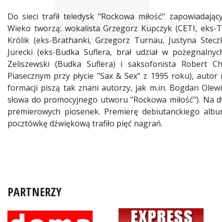
Do sieci trafił teledysk "Rockowa miłość" zapowiadają
Wieko tworzą: wokalista Grzegorz Kupczyk (CETI, eks-Tur
Królik (eks-Brathanki, Grzegorz Turnau, Justyna Stecz
Jurecki (eks-Budka Suflera, brał udział w pożegnalny
Zeliszewski (Budka Suflera) i saksofonista Robert 
Piasecznym przy płycie "Sax & Sex" z 1995 roku), autor
formacji piszą tak znani autorzy, jak m.in. Bogdan Olewi
słowa do promocyjnego utworu "Rockowa miłość"). Na dw
premierowych piosenek. Premierę debiutanckiego alb
pocztówkę dźwiękową trafiło pięć nagrań.
PARTNERZY